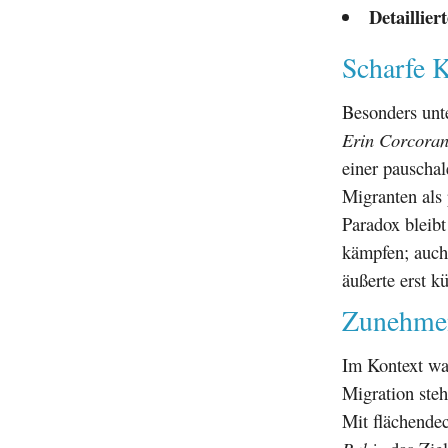
Detaillier
Scharfe K
Besonders unte
Erin Corcora
einer pauscha
Migranten als 
Paradox bleibt
kämpfen; auch
äußerte erst k
Zunehmend
Im Kontext wac
Migration steh
Mit flächende