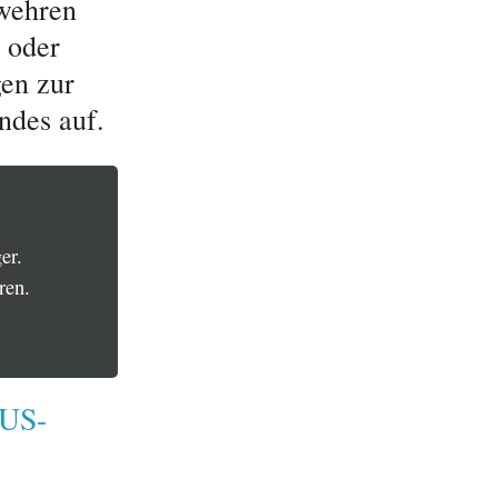
rwehren
 oder
gen zur
ndes auf.
er.
ren.
 US-