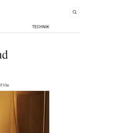
TECHNIK
nd
35 Uhr
.