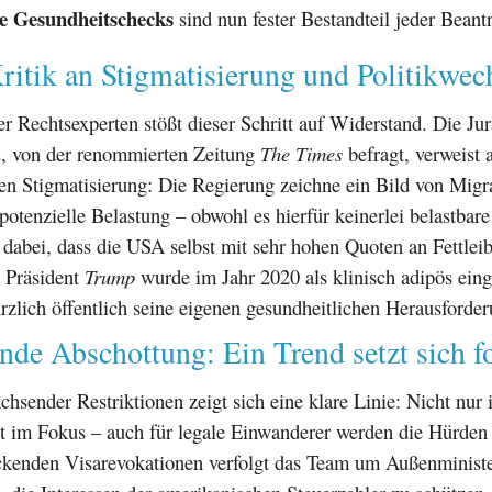
te Gesundheitschecks
sind nun fester Bestandteil jeder Beant
ritik an Stigmatisierung und Politikwec
r Rechtsexperten stößt dieser Schritt auf Widerstand. Die Jur
n
, von der renommierten Zeitung
The Times
befragt, verweist 
len Stigmatisierung: Die Regierung zeichne ein Bild von Migr
potenzielle Belastung – obwohl es hierfür keinerlei belastbar
 dabei, dass die USA selbst mit sehr hohen Quoten an Fettleib
 Präsident
Trump
wurde im Jahr 2020 als klinisch adipös eing
ürzlich öffentlich seine eigenen gesundheitlichen Herausforde
e Abschottung: Ein Trend setzt sich fo
hsender Restriktionen zeigt sich eine klare Linie: Nicht nur 
t im Fokus – auch für legale Einwanderer werden die Hürden 
ckenden Visarevokationen verfolgt das Team um Außenminist