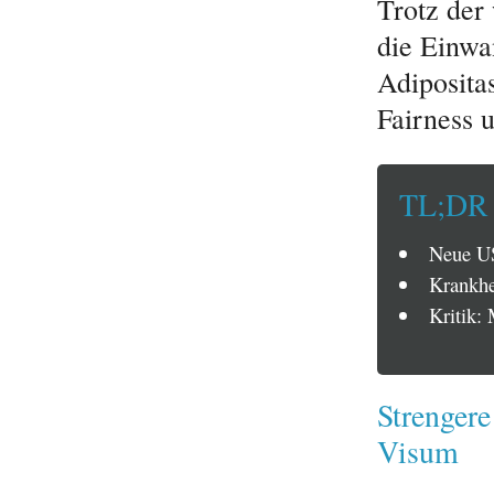
Trotz der
die Einwa
Adiposita
Fairness 
TL;DR
Neue US
Krankhe
Kritik: 
Strengere
Visum