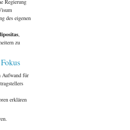
he Regierung
Visum
ung des eigenen
ipositas
,
heitern zu
m Fokus
n Aufwand für
ragstellers
oren erklären
ren.