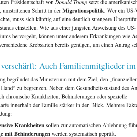
uten Präsidentschaft von
Donald Trump
setzt die amerikanisc
Migrationspolitik
, umstrittenen Schritt in der
. Wer ein US-
hte, muss sich künftig auf eine deutlich strengere Überprüf
stands einstellen. Wie aus einer jüngsten Anweisung des US-
Ad
iums hervorgeht, können unter anderem Erkrankungen wie
erschiedene Krebsarten bereits genügen, um einen Antrag sc
 verschärft: Auch Familienmitglieder i
ng begründet das Ministerium mit dem Ziel, den „finanzielle
he Hand“ zu begrenzen. Neben dem Gesundheitszustand des Ant
ch chronische Krankheiten, Behinderungen oder spezielle
rfe innerhalb der Familie stärker in den Blick. Mehrere Fakt
idung:
ensive Krankheiten
sollen zur automatischen Ablehnung füh
e mit Behinderungen
werden systematisch geprüft.