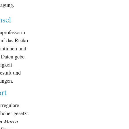
ragung.
hsel
aprofessorin
auf das Risiko
antinnen und
e Daten gebe.
igkeit
estuft und
rungen.
rt
irreguläre
höher gesetzt.
er
Marco