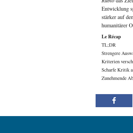
Rubio
das Ziel
Entwicklung sp
stärker auf de
humanitärer Of
Le Récap
TL;DR
Strengere Ausw
Kriterien versc
Scharfe Kritik 
Zunehmende Absc