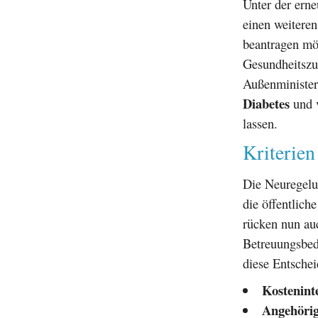
Unter der erne
einen weiteren
beantragen möc
Gesundheitszu
Außenminister
Diabetes
und v
lassen.
Kriterien
Die Neuregelu
die öffentlic
rücken nun au
Betreuungsbeda
diese Entsche
Kostenint
Angehörig