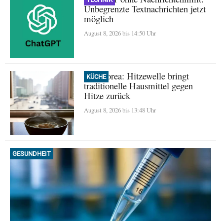
Unbegrenzte Textnachrichten jetzt
möglich
August 8, 2026 bis 14:50 Uhr
Nordkorea: Hitzewelle bringt
KÜCHE
traditionelle Hausmittel gegen
Hitze zurück
August 8, 2026 bis 13:48 Uhr
GESUNDHEIT