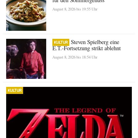
August 8, 2026 bis 19:55 Uhr
Warum Steven Spielberg eine
KULTUR
E.T.-Fortsetzung strikt ablehnt
August 8, 2026 bis 18:54 Uhr
KULTUR