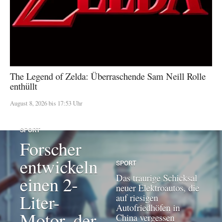
The Legend of Zelda: Überraschende Sam Neill Rolle
enthüllt
August 8, 2026 bis 17:53 Uhr
SPORT
Forscher
entwickeln
SPORT
Das traurige Schicksal
einen 2-
neuer Elektroautos, die
Liter-
auf riesigen
Autofriedhöfen in
Motor, der
China vergessen