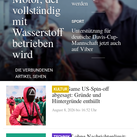
werden
vollständig
mit
SPORT
Wasserstoff
Unterstützung für
deutsche Davis-Cup-
betrieben
Mannschaft jetzt auch
auf Viber
wird
DIE VERBUNDENEN
ARTIKEL SEHEN
Squid Game US-Spin-off
KULTUR
abgesagt: Gründe und
Hintergründe enthüllt
August 8, 2026 bis 16:52 Uhr
ChatGPT ohne Nachrichtenlimit:
TECHNIK