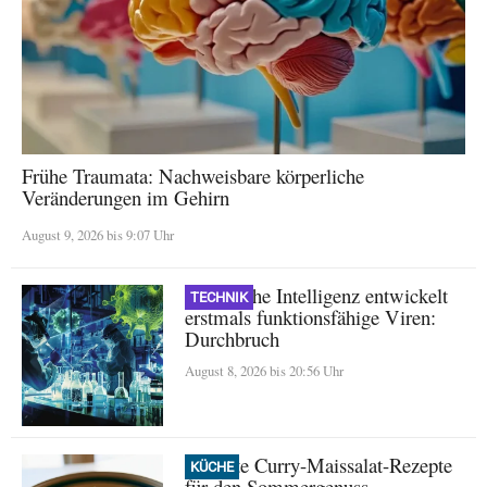
Frühe Traumata: Nachweisbare körperliche
Veränderungen im Gehirn
August 9, 2026 bis 9:07 Uhr
Künstliche Intelligenz entwickelt
TECHNIK
erstmals funktionsfähige Viren:
Durchbruch
August 8, 2026 bis 20:56 Uhr
Perfekte Curry-Maissalat-Rezepte
KÜCHE
für den Sommergenuss