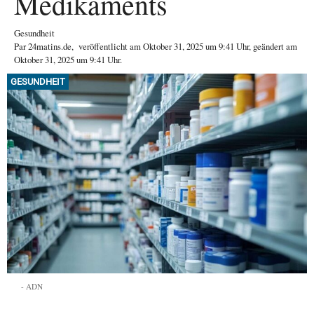
Medikaments
Gesundheit
Par
24matins.de
,
veröffentlicht am
Oktober 31, 2025
um 9:41 Uhr
, geändert am
Oktober 31, 2025 um 9:41 Uhr
.
GESUNDHEIT
ADN