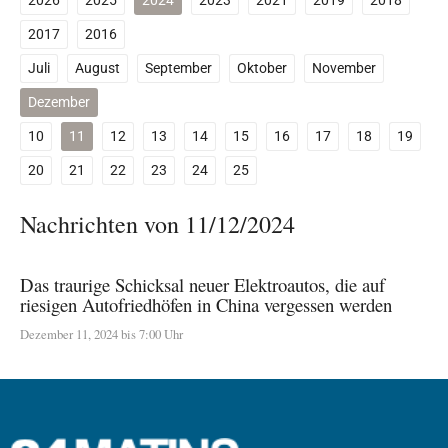
2026
2025
2024
2023
2021
2019
2018
2017
2016
Juli
August
September
Oktober
November
Dezember
10
11
12
13
14
15
16
17
18
19
20
21
22
23
24
25
Nachrichten von 11/12/2024
Das traurige Schicksal neuer Elektroautos, die auf
riesigen Autofriedhöfen in China vergessen werden
Dezember 11, 2024 bis 7:00 Uhr