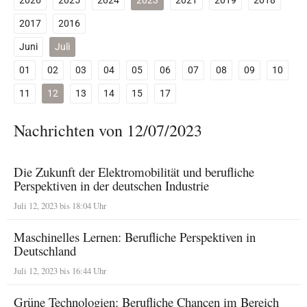
2026
2025
2024
2023
2021
2019
2018
2017
2016
Juni
Juli
01
02
03
04
05
06
07
08
09
10
11
12
13
14
15
17
Nachrichten von 12/07/2023
Die Zukunft der Elektromobilität und berufliche
Perspektiven in der deutschen Industrie
Juli 12, 2023 bis 18:04 Uhr
Maschinelles Lernen: Berufliche Perspektiven in
Deutschland
Juli 12, 2023 bis 16:44 Uhr
Grüne Technologien: Berufliche Chancen im Bereich