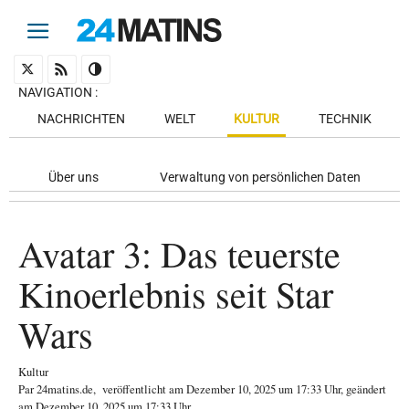
NAVIGATION
:
NACHRICHTEN
WELT
KULTUR
TECHNIK
Über uns
Verwaltung von persönlichen Daten
Avatar 3: Das teuerste
Kinoerlebnis seit Star
Wars
Kultur
Par
24matins.de
,
veröffentlicht am
Dezember 10, 2025
um 17:33 Uhr
, geändert
am Dezember 10, 2025 um 17:33 Uhr
.