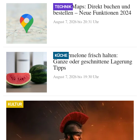
Google Maps: Direkt buchen und
TECHNIK
bestellen – Neue Funktionen 2024
August 7, 2026 bis 20:31 Uhr
Wassermelone frisch halten:
KÜCHE
Ganze oder geschnittene Lagerung
Tipps
August 7, 2026 bis 19:30 Uhr
KULTUR