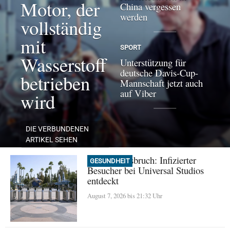
Motor, der
China vergessen
werden
vollständig
mit
SPORT
Wasserstoff
Unterstützung für
deutsche Davis-Cup-
betrieben
Mannschaft jetzt auch
auf Viber
wird
DIE VERBUNDENEN
ARTIKEL SEHEN
Masern-Ausbruch: Infizierter
GESUNDHEIT
Besucher bei Universal Studios
entdeckt
August 7, 2026 bis 21:32 Uhr