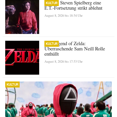
Warum Steven Spielberg eine
KULTUR
E.T.-Fortsetzung strikt ablehnt
August 8, 2026 bis 18:54 Uhr
The Legend of Zelda:
KULTUR
Überraschende Sam Neill Rolle
enthüllt
August 8, 2026 bis 17:53 Uhr
KULTUR