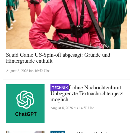
Squid Game US-Spin-off abgesagt: Gründe und
Hintergründe enthüllt
August 8, 2026 bis 16:52 Uhr
ChatGPT ohne Nachrichtenlimit:
TECHNIK
Unbegrenzte Textnachrichten jetzt
möglich
August 8, 2026 bis 14:50 Uhr