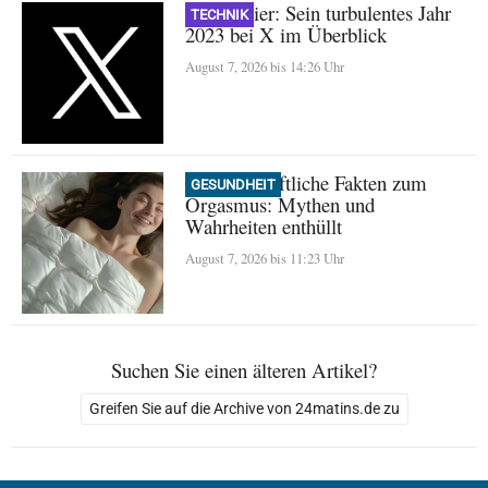
Nikita Bier: Sein turbulentes Jahr
TECHNIK
2023 bei X im Überblick
August 7, 2026 bis 14:26 Uhr
Wissenschaftliche Fakten zum
GESUNDHEIT
Orgasmus: Mythen und
Wahrheiten enthüllt
August 7, 2026 bis 11:23 Uhr
Suchen Sie einen älteren Artikel?
Greifen Sie auf die Archive von 24matins.de zu