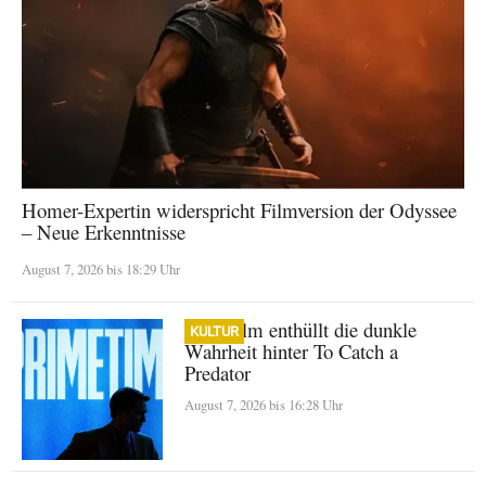
Homer-Expertin widerspricht Filmversion der Odyssee
– Neue Erkenntnisse
August 7, 2026 bis 18:29 Uhr
A24-Film enthüllt die dunkle
KULTUR
Wahrheit hinter To Catch a
Predator
August 7, 2026 bis 16:28 Uhr