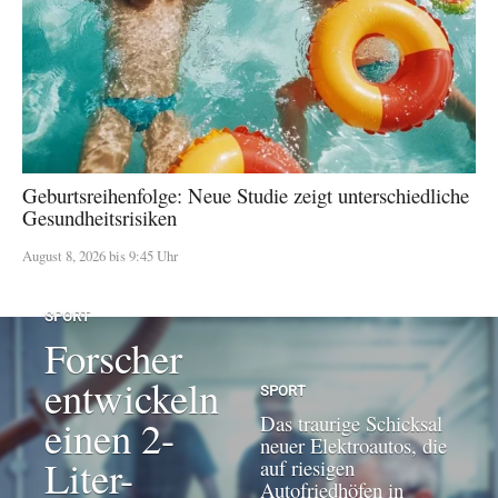
Geburtsreihenfolge: Neue Studie zeigt unterschiedliche
Gesundheitsrisiken
August 8, 2026 bis 9:45 Uhr
SPORT
Forscher
entwickeln
SPORT
Das traurige Schicksal
einen 2-
neuer Elektroautos, die
Liter-
auf riesigen
Autofriedhöfen in