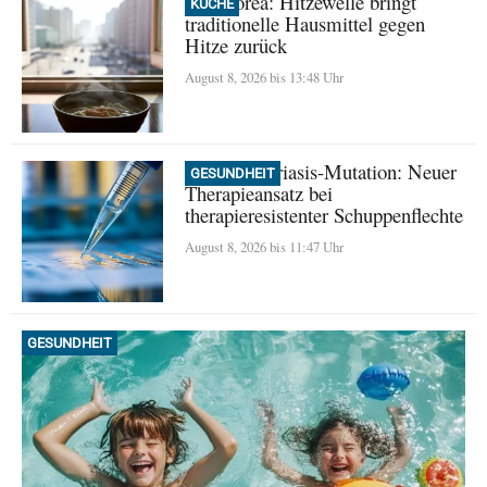
Nordkorea: Hitzewelle bringt
KÜCHE
traditionelle Hausmittel gegen
Hitze zurück
August 8, 2026 bis 13:48 Uhr
Seltene Psoriasis-Mutation: Neuer
GESUNDHEIT
Therapieansatz bei
therapieresistenter Schuppenflechte
August 8, 2026 bis 11:47 Uhr
GESUNDHEIT