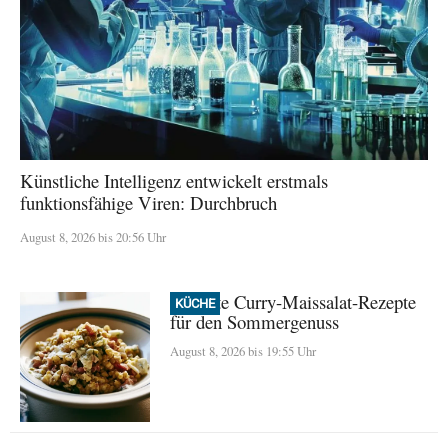
Künstliche Intelligenz entwickelt erstmals
funktionsfähige Viren: Durchbruch
August 8, 2026 bis 20:56 Uhr
Perfekte Curry-Maissalat-Rezepte
KÜCHE
für den Sommergenuss
August 8, 2026 bis 19:55 Uhr