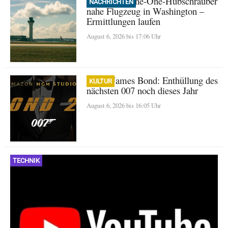
Trump: Marine-One-Hubschrauber
NACHRICHTEN
nahe Flugzeug in Washington –
Ermittlungen laufen
August 6, 2026 bis 17:06 Uhr
Neuer James Bond: Enthüllung des
KULTUR
nächsten 007 noch dieses Jahr
August 6, 2026 bis 16:05 Uhr
TECHNIK