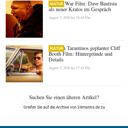
God of War Film: Dave Bautista
KULTUR
als neuer Kratos im Gespräch
August 5, 2026 bis 18:44 Uhr
Quentin Tarantinos geplanter Cliff
KULTUR
Booth Film: Hintergründe und
Details
August 5, 2026 bis 17:43 Uhr
Suchen Sie einen älteren Artikel?
Greifen Sie auf die Archive von 24matins.de zu