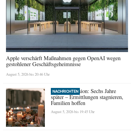
Apple verschärft Maßnahmen gegen OpenAI wegen
gestohlener Geschäftsgeheimnisse
August 5, 2026 bis 20:46 Uhr
Beirut Explosion: Sechs Jahre
NACHRICHTEN
später – Ermittlungen stagnieren,
Familien hoffen
August 5, 2026 bis 19:45 Uhr