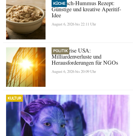
Thunfisch-Hummus Rezept:
KÜCHE
Günstige und kreative Aperitif-
Idee
August 6, 2026 bis 22:11 Uhr
Klimakrise USA:
POLITIK
Milliardenverluste und
Herausforderungen für NGOs
August 6, 2026 bis 20:09 Uhr
KULTUR