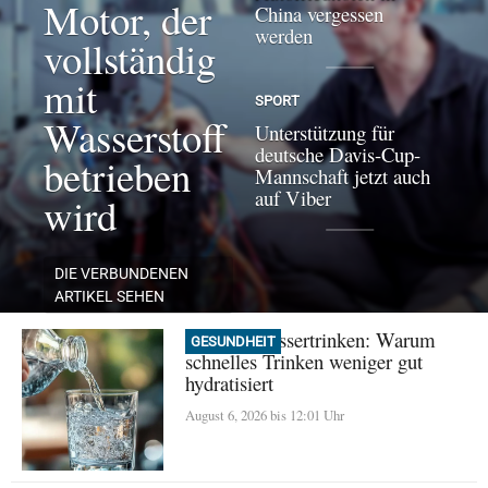
Motor, der
China vergessen
werden
vollständig
mit
SPORT
Wasserstoff
Unterstützung für
deutsche Davis-Cup-
betrieben
Mannschaft jetzt auch
auf Viber
wird
DIE VERBUNDENEN
ARTIKEL SEHEN
Mythos Wassertrinken: Warum
GESUNDHEIT
schnelles Trinken weniger gut
hydratisiert
August 6, 2026 bis 12:01 Uhr