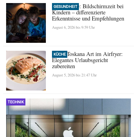
Neue Studie: Bildschirmzeit bei
GESUNDHEIT
Kindern – differenzierte
Erkenntnisse und Empfehlungen
August 6, 2026 bis 9:59 Uhr
Lachs Toskana Art im Airfryer:
KÜCHE
Elegantes Urlaubsgericht
zubereiten
August 5, 2026 bis 21:47 Uhr
TECHNIK