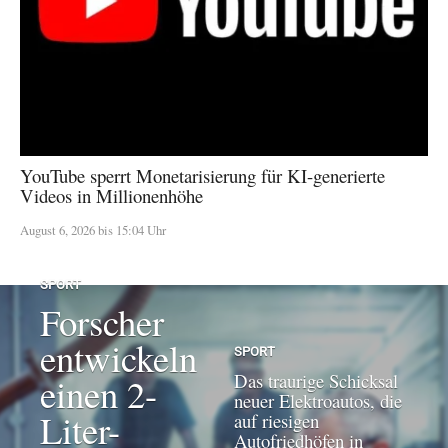
YouTube sperrt Monetarisierung für KI-generierte
Videos in Millionenhöhe
August 6, 2026 bis 15:04 Uhr
SPORT
Forscher
entwickeln
SPORT
Das traurige Schicksal
einen 2-
neuer Elektroautos, die
Liter-
auf riesigen
Autofriedhöfen in