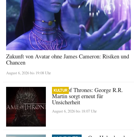
Zukunft von Avatar ohne James Cameron: Risiken und
Chancen
August 6, 2026 bis 19:08 Uhr
Game of Thrones: George R.R.
KULTUR
Martin sorgt erneut für
Unsicherheit
August 6, 2026 bis 18:07 Uhr