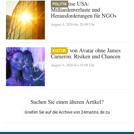
Klimakrise USA:
POLITIK
Milliardenverluste und
Herausforderungen für NGOs
August 6, 2026 bis 20:09 Uhr
Zukunft von Avatar ohne James
KULTUR
Cameron: Risiken und Chancen
August 6, 2026 bis 19:08 Uhr
Suchen Sie einen älteren Artikel?
Greifen Sie auf die Archive von 24matins.de zu