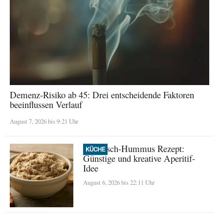
Demenz-Risiko ab 45: Drei entscheidende Faktoren
beeinflussen Verlauf
August 7, 2026 bis 9:21 Uhr
Thunfisch-Hummus Rezept:
KÜCHE
Günstige und kreative Aperitif-
Idee
August 6, 2026 bis 22:11 Uhr