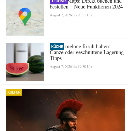
Google Maps: Direkt buchen und
TECHNIK
bestellen – Neue Funktionen 2024
August 7, 2026 bis 20:31 Uhr
Wassermelone frisch halten:
KÜCHE
Ganze oder geschnittene Lagerung
Tipps
August 7, 2026 bis 19:30 Uhr
KULTUR