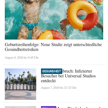
Geburtsreihenfolge: Neue Studie zeigt unterschiedliche
Gesundheitsrisiken
August 8, 2026 bis 9:45 Uhr
Masern-Ausbruch: Infizierter
GESUNDHEIT
Besucher bei Universal Studios
entdeckt
August 7, 2026 bis 21:32 Uhr