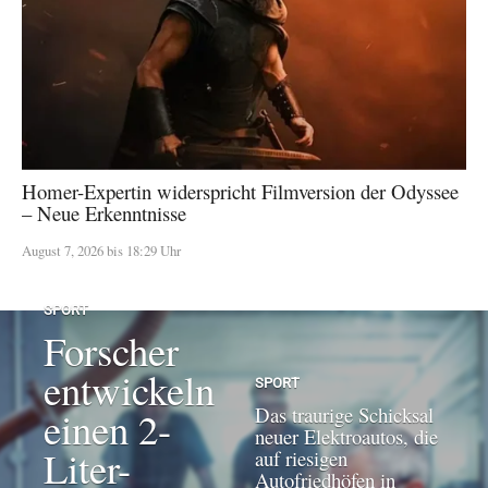
Homer-Expertin widerspricht Filmversion der Odyssee
– Neue Erkenntnisse
August 7, 2026 bis 18:29 Uhr
SPORT
Forscher
entwickeln
SPORT
Das traurige Schicksal
einen 2-
neuer Elektroautos, die
Liter-
auf riesigen
Autofriedhöfen in