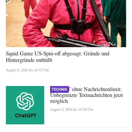
Squid Game US-Spin-off abgesagt: Gründe und
Hintergründe enthüllt
August 8, 2026 bis 16:52 Uhr
ChatGPT ohne Nachrichtenlimit:
TECHNIK
Unbegrenzte Textnachrichten jetzt
möglich
August 8, 2026 bis 14:50 Uhr