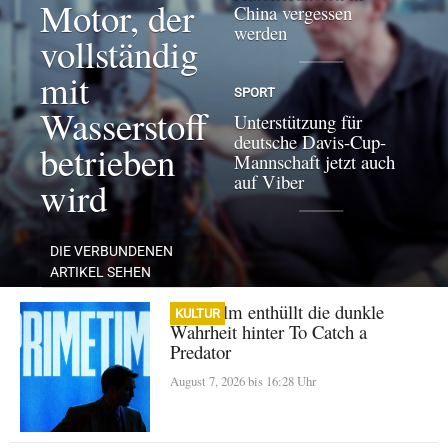
Motor, der
China vergessen
werden
vollständig
mit
SPORT
Wasserstoff
Unterstützung für
deutsche Davis-Cup-
betrieben
Mannschaft jetzt auch
auf Viber
wird
DIE VERBUNDENEN
ARTIKEL SEHEN
A24-Film enthüllt die dunkle
KULTUR
Wahrheit hinter To Catch a
Predator
August 7, 2026 bis 16:28 Uhr