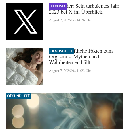
Nikita Bier: Sein turbulentes Jahr
TECHNIK
2023 bei X im Überblick
August 7, 2026 bis 14:26 Uhr
Wissenschaftliche Fakten zum
GESUNDHEIT
Orgasmus: Mythen und
Wahrheiten enthüllt
August 7, 2026 bis 11:23 Uhr
GESUNDHEIT