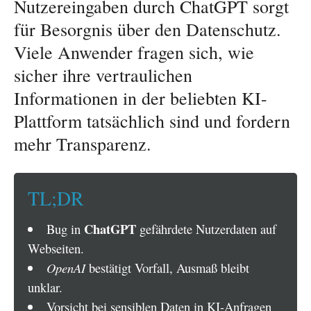
Nutzereingaben durch ChatGPT sorgt
für Besorgnis über den Datenschutz.
Viele Anwender fragen sich, wie
sicher ihre vertraulichen
Informationen in der beliebten KI-
Plattform tatsächlich sind und fordern
mehr Transparenz.
TL;DR
ChatGPT
Bug in
gefährdete Nutzerdaten auf
Webseiten.
OpenAI
bestätigt Vorfall, Ausmaß bleibt
unklar.
Vorsicht bei sensiblen Daten in KI-Anfragen