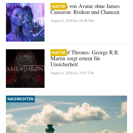
Zukunft von Avatar ohne James
KULTUR
Cameron: Risiken und Chancen
August 6, 2026 bis 19:08 Uhr
Game of Thrones: George R.R.
KULTUR
Martin sorgt erneut für
Unsicherheit
August 6, 2026 bis 18:07 Uhr
NACHRICHTEN