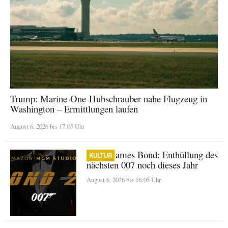
Trump: Marine-One-Hubschrauber nahe Flugzeug in
Washington – Ermittlungen laufen
August 6, 2026 bis 17:06 Uhr
Neuer James Bond: Enthüllung des
KULTUR
nächsten 007 noch dieses Jahr
August 6, 2026 bis 16:05 Uhr