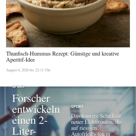
Thunfisch-Hummus Rezept: Günstige und kreative
Aperitif-Idee
August 6, 2026 bis 22:11 Uhr
SPORT
Forscher
entwickeln
SPORT
Das traurige Schicksal
einen 2-
neuer Elektroautos, die
Liter-
auf riesigen
Autofriedhöfen in