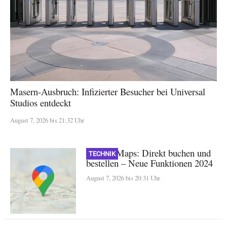
Masern-Ausbruch: Infizierter Besucher bei Universal
Studios entdeckt
August 7, 2026 bis 21:32 Uhr
Google Maps: Direkt buchen und
TECHNIK
bestellen – Neue Funktionen 2024
August 7, 2026 bis 20:31 Uhr