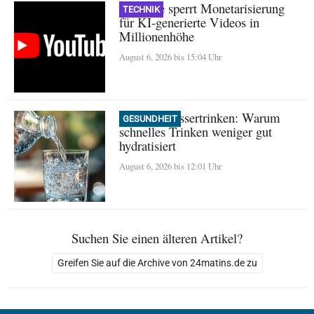
YouTube sperrt Monetarisierung
TECHNIK
für KI-generierte Videos in
Millionenhöhe
August 6, 2026 bis 15:04 Uhr
Mythos Wassertrinken: Warum
GESUNDHEIT
schnelles Trinken weniger gut
hydratisiert
August 6, 2026 bis 12:01 Uhr
Suchen Sie einen älteren Artikel?
Greifen Sie auf die Archive von 24matins.de zu