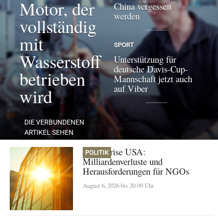
Motor, der
China vergessen
werden
vollständig
mit
SPORT
Wasserstoff
Unterstützung für
deutsche Davis-Cup-
betrieben
Mannschaft jetzt auch
auf Viber
wird
DIE VERBUNDENEN
ARTIKEL SEHEN
Klimakrise USA:
POLITIK
Milliardenverluste und
Herausforderungen für NGOs
August 6, 2026 bis 20:09 Uhr