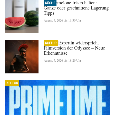
Wassermelone frisch halten:
KÜCHE
Ganze oder geschnittene Lagerung
Tipps
August 7, 2026 bis 19:30 Uhr
Homer-Expertin widerspricht
KULTUR
Filmversion der Odyssee – Neue
Erkenntnisse
August 7, 2026 bis 18:29 Uhr
KULTUR