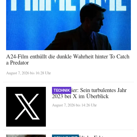
A24-Film enthüllt die dunkle Wahrheit hinter To Catch
a Predator
August 7, 2026 bis 16:28 Uhr
Nikita Bier: Sein turbulentes Jahr
TECHNIK
2023 bei X im Überblick
August 7, 2026 bis 14:26 Uhr