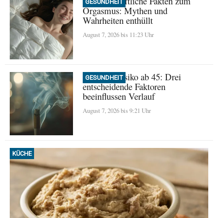
Wissenschaftliche Fakten zum
GESUNDHEIT
Orgasmus: Mythen und
Wahrheiten enthüllt
August 7, 2026 bis 11:23 Uhr
Demenz-Risiko ab 45: Drei
GESUNDHEIT
entscheidende Faktoren
beeinflussen Verlauf
August 7, 2026 bis 9:21 Uhr
KÜCHE