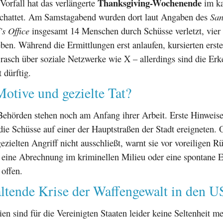
Thanksgiving-Wochenende
 Vorfall hat das verlängerte
im ka
chattet. Am Samstagabend wurden dort laut Angaben des
San
’s Office
insgesamt 14 Menschen durch Schüsse verletzt, vier
en. Während die Ermittlungen erst anlaufen, kursierten erste
rasch über soziale Netzwerke wie X – allerdings sind die Erk
 dürftig.
otive und gezielte Tat?
 Behörden stehen noch am Anfang ihrer Arbeit. Erste Hinweise
 die Schüsse auf einer der Hauptstraßen der Stadt ereigneten.
gezielten Angriff nicht ausschließt, warnt sie vor voreiligen R
 eine Abrechnung im kriminellen Milieu oder eine spontane E
 offen.
ltende Krise der Waffengewalt in den 
en sind für die Vereinigten Staaten leider keine Seltenheit m