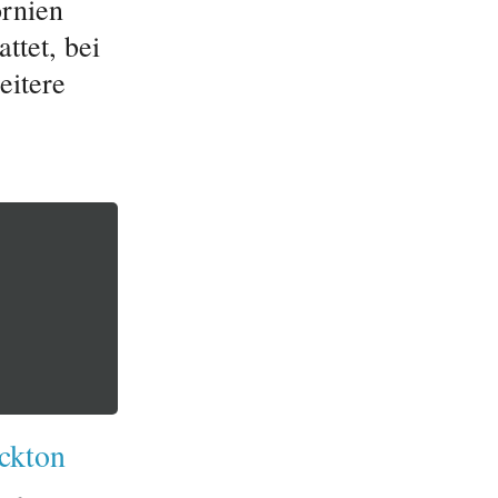
ornien
ttet, bei
eitere
ckton