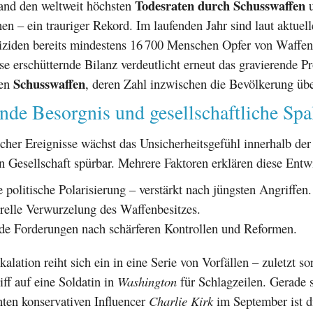
Todesraten durch Schusswaffen
tand den weltweit höchsten
u
nen – ein trauriger Rekord. Im laufenden Jahr sind laut aktuel
uiziden bereits mindestens 16 700 Menschen Opfer von Waffe
e erschütternde Bilanz verdeutlicht erneut das gravierende P
Schusswaffen
ten
, deren Zahl inzwischen die Bevölkerung übe
de Besorgnis und gesellschaftliche Spa
cher Ereignisse wächst das Unsicherheitsgefühl innerhalb de
 Gesellschaft spürbar. Mehrere Faktoren erklären diese Entw
 politische Polarisierung – verstärkt nach jüngsten Angriffen.
urelle Verwurzelung des Waffenbesitzes.
e Forderungen nach schärferen Kontrollen und Reformen.
kalation reiht sich ein in eine Serie von Vorfällen – zuletzt so
iff auf eine Soldatin in
Washington
für Schlagzeilen. Gerade 
ten konservativen Influencer
Charlie Kirk
im September ist d