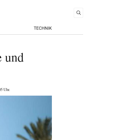
TECHNIK
e und
05 Uhr
.