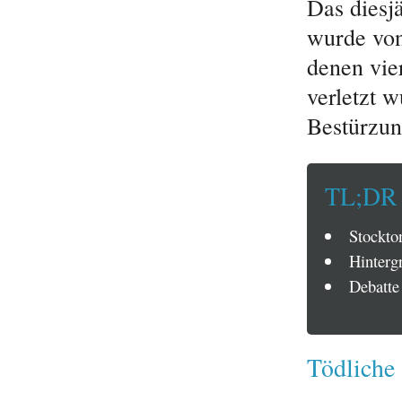
Das diesj
wurde von
denen vi
verletzt 
Bestürzun
TL;DR
Stockton
Hintergr
Debatte
Tödliche