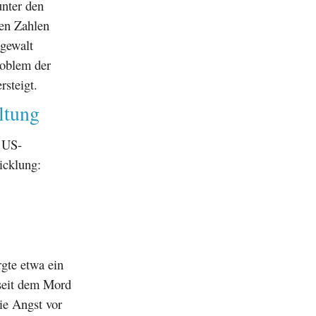
nter den
len Zahlen
ngewalt
roblem der
rsteigt.
ltung
r US-
icklung:
rgte etwa ein
seit dem Mord
ie Angst vor