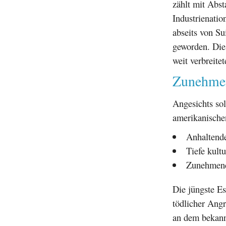
zählt mit Abs
Industrienatio
abseits von S
geworden. Dies
weit verbreite
Zunehmen
Angesichts sol
amerikanischen
Anhaltende
Tiefe kult
Zunehmend
Die jüngste Es
tödlicher Angr
an dem bekann