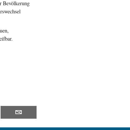
er Bevölkerung
urswechsel
uen,
ifbar.