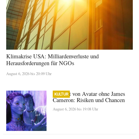
Klimakrise USA: Milliardenverluste und
Herausforderungen für NGOs
August 6, 2026 bis 20:09 Uhr
Zukunft von Avatar ohne James
KULTUR
Cameron: Risiken und Chancen
August 6, 2026 bis 19:08 Uhr