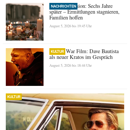
Beirut Explosion: Sechs Jahre
NACHRICHTEN
später – Ermittlungen stagnieren,
Familien hoffen
August 5, 2026 bis 19:45 Uhr
God of War Film: Dave Bautista
KULTUR
als neuer Kratos im Gespräch
August 5, 2026 bis 18:44 Uhr
KULTUR