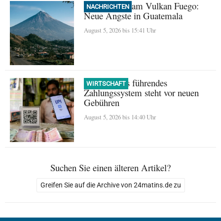
Evakuierung am Vulkan Fuego:
NACHRICHTEN
Neue Ängste in Guatemala
August 5, 2026 bis 15:41 Uhr
UPI: Indiens führendes
WIRTSCHAFT
Zahlungssystem steht vor neuen
Gebühren
August 5, 2026 bis 14:40 Uhr
Suchen Sie einen älteren Artikel?
Greifen Sie auf die Archive von 24matins.de zu