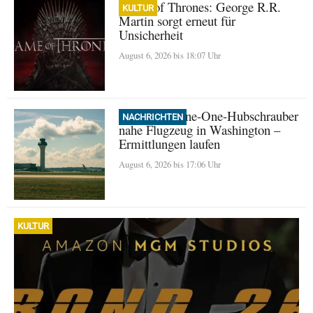
Game of Thrones: George R.R.
KULTUR
Martin sorgt erneut für
Unsicherheit
August 6, 2026 bis 18:07 Uhr
Trump: Marine-One-Hubschrauber
NACHRICHTEN
nahe Flugzeug in Washington –
Ermittlungen laufen
August 6, 2026 bis 17:06 Uhr
KULTUR