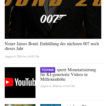
Neuer James Bond: Enthüllung des nächsten 007 noch
dieses Jahr
August 6, 2026 bis 16:05 Uhr
YouTube sperrt Monetarisierung
TECHNIK
für KI-generierte Videos in
Millionenhöhe
August 6, 2026 bis 15:04 Uhr