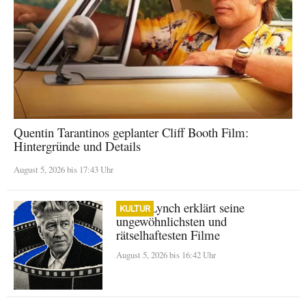
Quentin Tarantinos geplanter Cliff Booth Film:
Hintergründe und Details
August 5, 2026 bis 17:43 Uhr
David Lynch erklärt seine
KULTUR
ungewöhnlichsten und
rätselhaftesten Filme
August 5, 2026 bis 16:42 Uhr