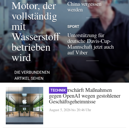
Motor, der
China vergessen
werden
vollständig
mit
SPORT
Wasserstoff
Unterstützung für
deutsche Davis-Cup-
betrieben
Mannschaft jetzt auch
auf Viber
wird
DIE VERBUNDENEN
ARTIKEL SEHEN
Apple verschärft Maßnahmen
TECHNIK
gegen OpenAI wegen gestohlener
Geschäftsgeheimnisse
August 5, 2026 bis 20:46 Uhr