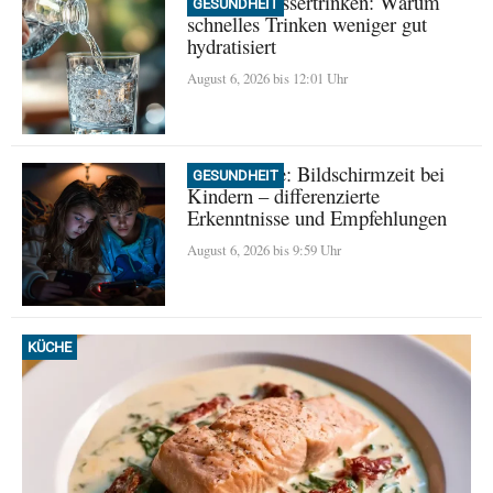
Mythos Wassertrinken: Warum
GESUNDHEIT
schnelles Trinken weniger gut
hydratisiert
August 6, 2026 bis 12:01 Uhr
Neue Studie: Bildschirmzeit bei
GESUNDHEIT
Kindern – differenzierte
Erkenntnisse und Empfehlungen
August 6, 2026 bis 9:59 Uhr
KÜCHE