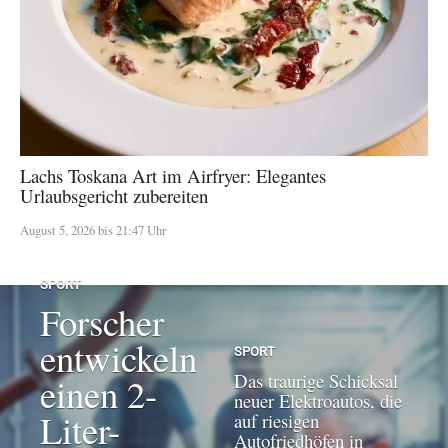
Lachs Toskana Art im Airfryer: Elegantes
Urlaubsgericht zubereiten
August 5, 2026 bis 21:47 Uhr
SPORT
Forscher
entwickeln
SPORT
Das traurige Schicksal
einen 2-
neuer Elektroautos, die
Liter-
auf riesigen
Autofriedhöfen in