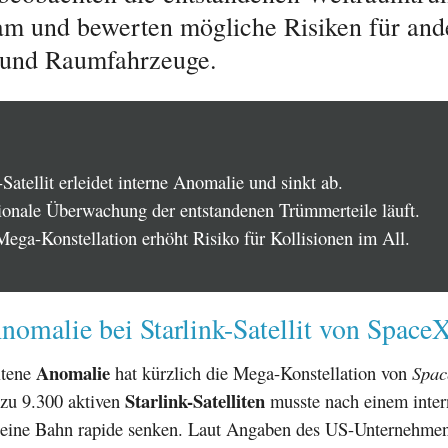
m und bewerten mögliche Risiken für and
n und Raumfahrzeuge.
-Satellit erleidet interne Anomalie und sinkt ab.
tionale Überwachung der entstandenen Trümmerteile läuft.
Mega-Konstellation erhöht Risiko für Kollisionen im All.
nomalie bei Starlink-Satellit von Space
Anomalie
ltene
hat kürzlich die Mega-Konstellation von
Spac
Starlink-Satelliten
ezu 9.300 aktiven
musste nach einem inte
seine Bahn rapide senken. Laut Angaben des US-Unternehme