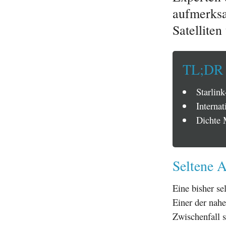
aufmerksa
Satellite
TL;DR
Starlink
Interna
Dichte 
Seltene A
Eine bisher se
Einer der nah
Zwischenfall 