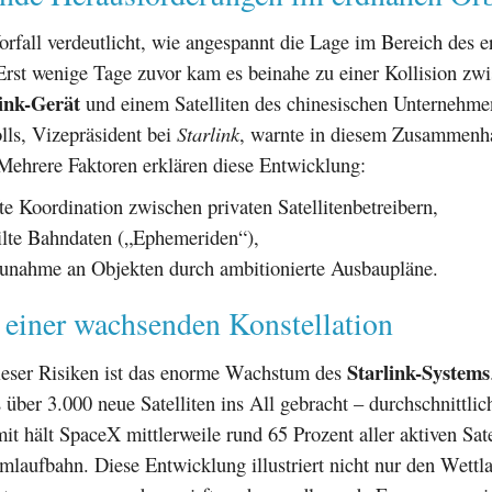
orfall verdeutlicht, wie angespannt die Lage im Bereich des 
Erst wenige Tage zuvor kam es beinahe zu einer Kollision zw
link-Gerät
und einem Satelliten des chinesischen Unternehm
lls, Vizepräsident bei
Starlink
, warnte in diesem Zusammenh
Mehrere Faktoren erklären diese Entwicklung:
e Koordination zwischen privaten Satellitenbetreibern,
ilte Bahndaten („Ephemeriden“),
unahme an Objekten durch ambitionierte Ausbaupläne.
einer wachsenden Konstellation
Starlink-Systems
ieser Risiken ist das enorme Wachstum des
 über 3.000 neue Satelliten ins All gebracht – durchschnittlich
it hält SpaceX mittlerweile rund 65 Prozent aller aktiven Sate
mlaufbahn. Diese Entwicklung illustriert nicht nur den Wettl