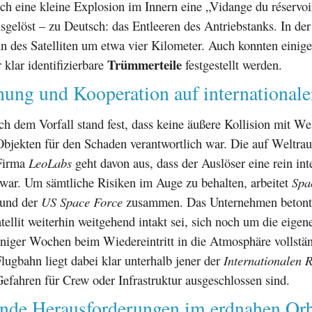
ch eine kleine Explosion im Innern eine „Vidange du réservoi
sgelöst – zu Deutsch: das Entleeren des Antriebstanks. In de
n des Satelliten um etwa vier Kilometer. Auch konnten einig
Trümmerteile
 klar identifizierbare
festgestellt werden.
ung und Kooperation auf internationale
h dem Vorfall stand fest, dass keine äußere Kollision mit W
Objekten für den Schaden verantwortlich war. Die auf Weltr
 Firma
LeoLabs
geht davon aus, dass der Auslöser eine rein int
 war. Um sämtliche Risiken im Auge zu behalten, arbeitet
Spa
und der
US Space Force
zusammen. Das Unternehmen betont,
tellit weiterhin weitgehend intakt sei, sich noch um die eige
niger Wochen beim Wiedereintritt in die Atmosphäre vollstä
lugbahn liegt dabei klar unterhalb jener der
Internationalen 
Gefahren für Crew oder Infrastruktur ausgeschlossen sind.
de Herausforderungen im erdnahen Orb