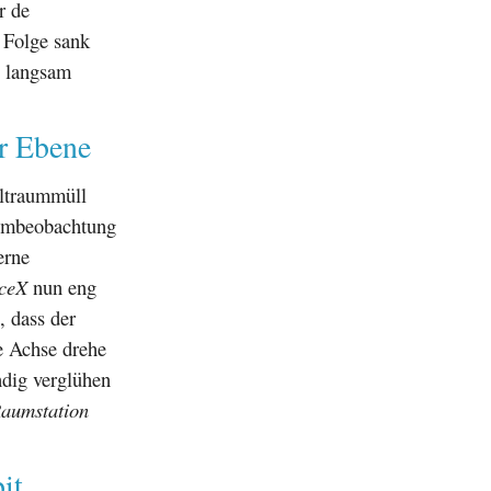
r de
r Folge sank
e langsam
r Ebene
eltraummüll
aumbeobachtung
erne
ceX
nun eng
 dass der
ne Achse drehe
ndig verglühen
Raumstation
it