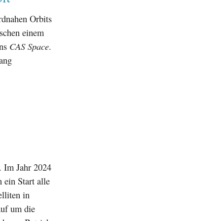
erdnahen Orbits
ischen einem
ens
CAS Space
.
ang
. Im Jahr 2024
 ein Start alle
lliten in
auf um die