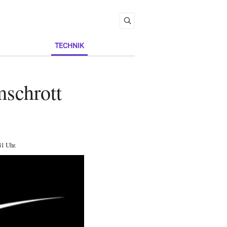
TECHNIK
mschrott
41 Uhr
.