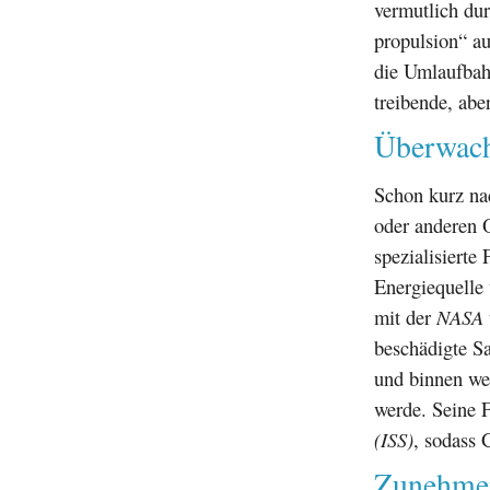
vermutlich dur
propulsion“ au
die Umlaufbah
treibende, aber
Überwach
Schon kurz nac
oder anderen 
spezialisierte
Energiequelle
mit der
NASA
beschädigte Sa
und binnen we
werde. Seine F
(ISS)
, sodass 
Zunehmen