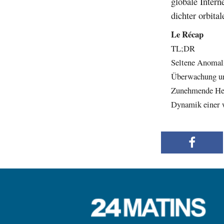
globale Intern
dichter orbital
Le Récap
TL;DR
Seltene Anomali
Überwachung und
Zunehmende Her
Dynamik einer 