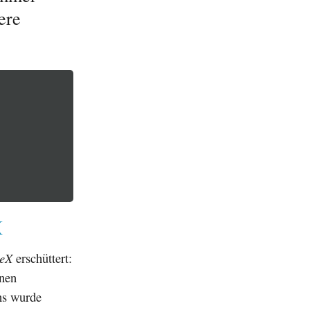
ere
X
eX
erschüttert:
rnen
ns wurde