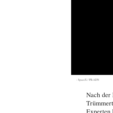
SpaceX / PR-ADN
Nach der E
Trümmerte
Experten 