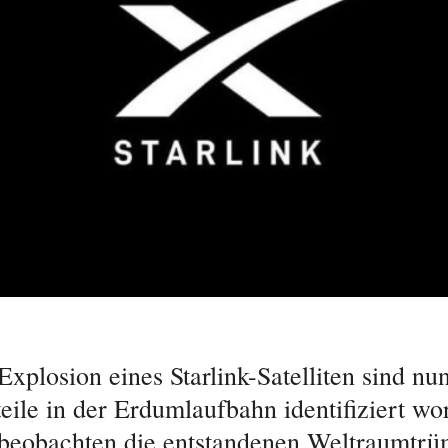
xplosion eines Starlink-Satelliten sind nu
ile in der Erdumlaufbahn identifiziert wo
beobachten die entstandenen Weltraumtr