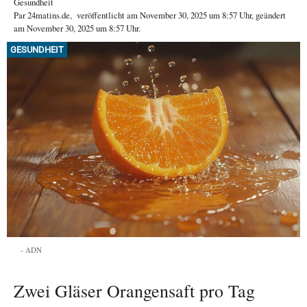
Gesundheit
Par
24matins.de
,
veröffentlicht am
November 30, 2025
um 8:57 Uhr
, geändert
am November 30, 2025 um 8:57 Uhr
.
GESUNDHEIT
ADN
Zwei Gläser Orangensaft pro Tag