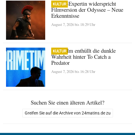
Homer-Expertin widerspricht
KULTUR
Filmversion der Odyssee – Neue
Erkenntnisse
August 7, 2026 bis 18:29 Uhr
A24-Film enthüllt die dunkle
KULTUR
Wahrheit hinter To Catch a
Predator
August 7, 2026 bis 16:28 Uhr
Suchen Sie einen älteren Artikel?
Greifen Sie auf die Archive von 24matins.de zu