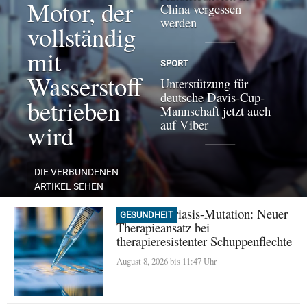
Motor, der
China vergessen
werden
vollständig
mit
SPORT
Wasserstoff
Unterstützung für
deutsche Davis-Cup-
betrieben
Mannschaft jetzt auch
auf Viber
wird
DIE VERBUNDENEN
ARTIKEL SEHEN
Seltene Psoriasis-Mutation: Neuer
GESUNDHEIT
Therapieansatz bei
therapieresistenter Schuppenflechte
August 8, 2026 bis 11:47 Uhr