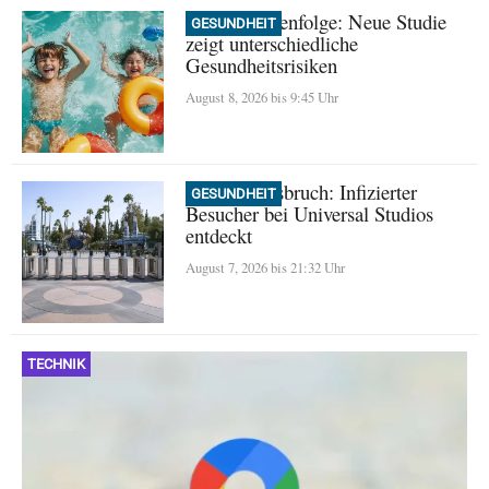
Geburtsreihenfolge: Neue Studie
GESUNDHEIT
zeigt unterschiedliche
Gesundheitsrisiken
August 8, 2026 bis 9:45 Uhr
Masern-Ausbruch: Infizierter
GESUNDHEIT
Besucher bei Universal Studios
entdeckt
August 7, 2026 bis 21:32 Uhr
TECHNIK