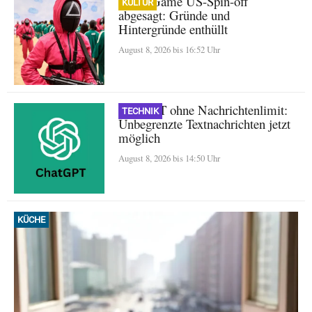
Squid Game US-Spin-off
KULTUR
abgesagt: Gründe und
Hintergründe enthüllt
August 8, 2026 bis 16:52 Uhr
ChatGPT ohne Nachrichtenlimit:
TECHNIK
Unbegrenzte Textnachrichten jetzt
möglich
August 8, 2026 bis 14:50 Uhr
KÜCHE