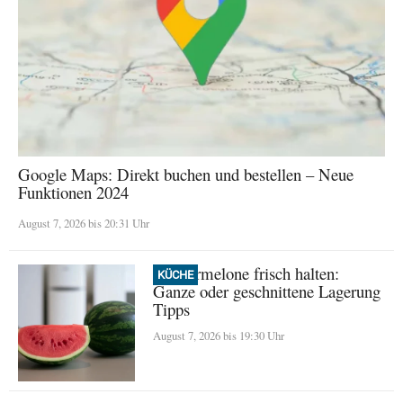
Google Maps: Direkt buchen und bestellen – Neue
Funktionen 2024
August 7, 2026 bis 20:31 Uhr
Wassermelone frisch halten:
KÜCHE
Ganze oder geschnittene Lagerung
Tipps
August 7, 2026 bis 19:30 Uhr