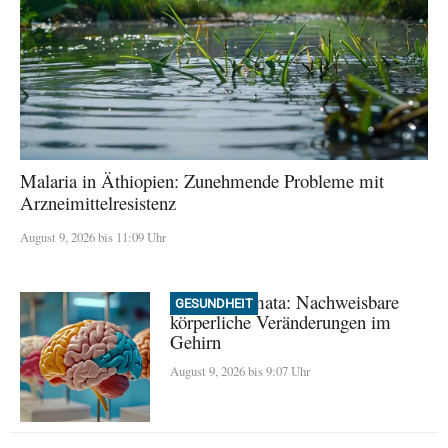
Malaria in Äthiopien: Zunehmende Probleme mit
Arzneimittelresistenz
August 9, 2026 bis 11:09 Uhr
Frühe Traumata: Nachweisbare
GESUNDHEIT
körperliche Veränderungen im
Gehirn
August 9, 2026 bis 9:07 Uhr