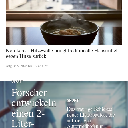
Nordkorea: Hitzewelle bringt traditionelle Hausmittel
gegen Hitze zurück
August 8, 2026 bis 13:48 Uhr
SPORT
Forscher
entwickeln
SPORT
Das traurige Schicksal
einen 2-
neuer Elektroautos, die
Liter-
auf riesigen
Autofriedhöfen in