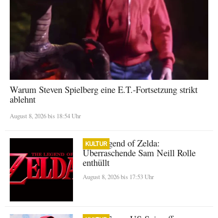
Warum Steven Spielberg eine E.T.-Fortsetzung strikt
ablehnt
August 8, 2026 bis 18:54 Uhr
The Legend of Zelda:
KULTUR
Überraschende Sam Neill Rolle
enthüllt
August 8, 2026 bis 17:53 Uhr