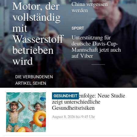
Motor, der
China vergessen
werden
vollständig
mit
SPORT
Wasserstoff
Unterstützung für
deutsche Davis-Cup-
betrieben
Mannschaft jetzt auch
auf Viber
wird
DIE VERBUNDENEN
ARTIKEL SEHEN
Geburtsreihenfolge: Neue Studie
GESUNDHEIT
zeigt unterschiedliche
Gesundheitsrisiken
August 8, 2026 bis 9:45 Uhr