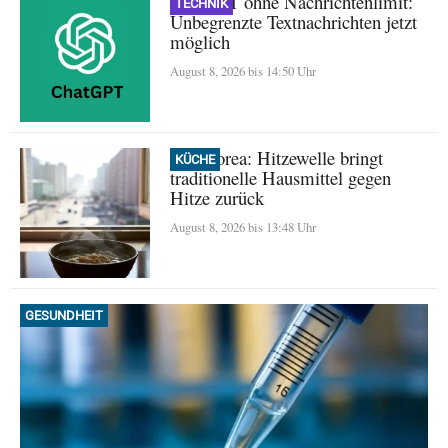
ChatGPT ohne Nachrichtenlimit:
TECHNIK
Unbegrenzte Textnachrichten jetzt
möglich
August 8, 2026 bis 14:50 Uhr
Nordkorea: Hitzewelle bringt
KÜCHE
traditionelle Hausmittel gegen
Hitze zurück
August 8, 2026 bis 13:48 Uhr
GESUNDHEIT