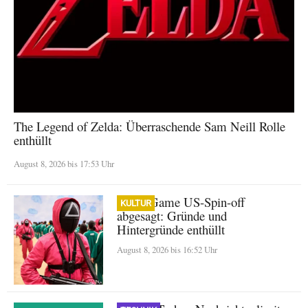
The Legend of Zelda: Überraschende Sam Neill Rolle
enthüllt
August 8, 2026 bis 17:53 Uhr
Squid Game US-Spin-off
KULTUR
abgesagt: Gründe und
Hintergründe enthüllt
August 8, 2026 bis 16:52 Uhr