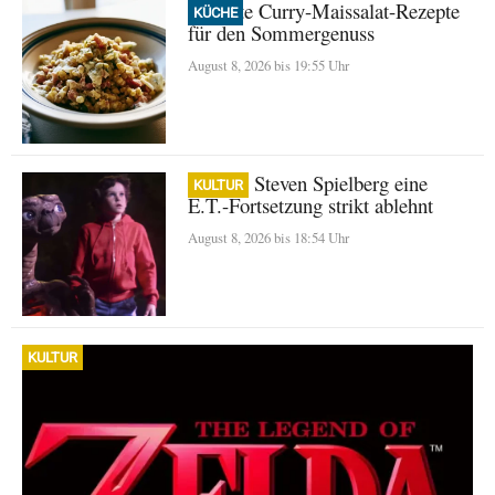
Perfekte Curry-Maissalat-Rezepte
KÜCHE
für den Sommergenuss
August 8, 2026 bis 19:55 Uhr
Warum Steven Spielberg eine
KULTUR
E.T.-Fortsetzung strikt ablehnt
August 8, 2026 bis 18:54 Uhr
KULTUR