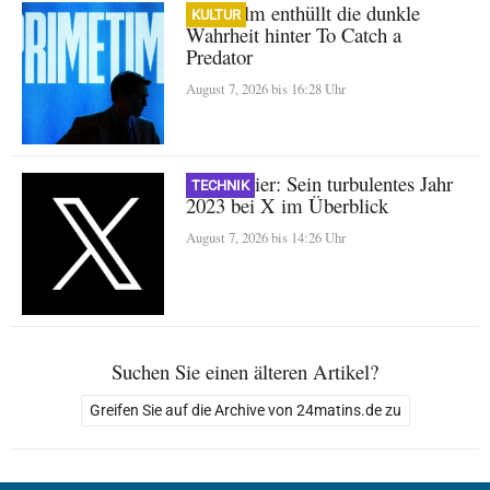
A24-Film enthüllt die dunkle
KULTUR
Wahrheit hinter To Catch a
Predator
August 7, 2026 bis 16:28 Uhr
Nikita Bier: Sein turbulentes Jahr
TECHNIK
2023 bei X im Überblick
August 7, 2026 bis 14:26 Uhr
Suchen Sie einen älteren Artikel?
Greifen Sie auf die Archive von 24matins.de zu