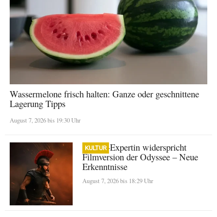
Wassermelone frisch halten: Ganze oder geschnittene
Lagerung Tipps
August 7, 2026 bis 19:30 Uhr
Homer-Expertin widerspricht
KULTUR
Filmversion der Odyssee – Neue
Erkenntnisse
August 7, 2026 bis 18:29 Uhr