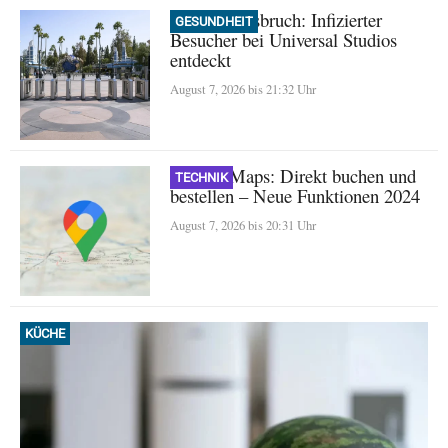
Masern-Ausbruch: Infizierter
GESUNDHEIT
Besucher bei Universal Studios
entdeckt
August 7, 2026 bis 21:32 Uhr
Google Maps: Direkt buchen und
TECHNIK
bestellen – Neue Funktionen 2024
August 7, 2026 bis 20:31 Uhr
KÜCHE