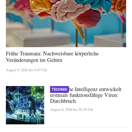
Frühe Traumata: Nachweisbare körperliche
Veränderungen im Gehirn
August 9, 2026 bis 9:07 Uhr
Künstliche Intelligenz entwickelt
TECHNIK
erstmals funktionsfähige Viren:
Durchbruch
August 8, 2026 bis 20:56 Uhr