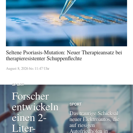
Seltene Psoriasis-Mutation: Neuer Therapieansatz bei
therapieresistenter Schuppenflechte
August 8, 2026 bis 11:47 Uhr
SPORT
Forscher
entwickeln
SPORT
Das traurige Schicksal
einen 2-
neuer Elektroautos, die
Liter-
auf riesigen
Autofriedhöfen in