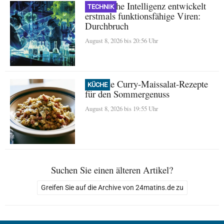
Künstliche Intelligenz entwickelt
TECHNIK
erstmals funktionsfähige Viren:
Durchbruch
August 8, 2026 bis 20:56 Uhr
Perfekte Curry-Maissalat-Rezepte
KÜCHE
für den Sommergenuss
August 8, 2026 bis 19:55 Uhr
Suchen Sie einen älteren Artikel?
Greifen Sie auf die Archive von 24matins.de zu