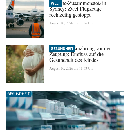
Beinahe-Zusammenstoß in
WELT
Sydney: Zwei Flugzeuge
rechtzeitig gestoppt
August 10, 2026 bis 13:36 Uhr
Väterliche Ernährung vor der
GESUNDHEIT
Zeugung: Einfluss auf die
Gesundheit des Kindes
August 10, 2026 bis 11:33 Uhr
GESUNDHEIT