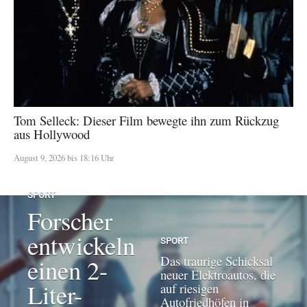
Tom Selleck: Dieser Film bewegte ihn zum Rückzug
aus Hollywood
August 9, 2026 bis 18:16 Uhr
SPORT
Forscher
entwickeln
SPORT
Das traurige Schicksal
einen 2-
neuer Elektroautos, die
Liter-
auf riesigen
Autofriedhöfen in