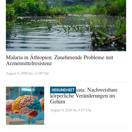
Malaria in Äthiopien: Zunehmende Probleme mit
Arzneimittelresistenz
August 9, 2026 bis 11:09 Uhr
Frühe Traumata: Nachweisbare
GESUNDHEIT
körperliche Veränderungen im
Gehirn
August 9, 2026 bis 9:07 Uhr