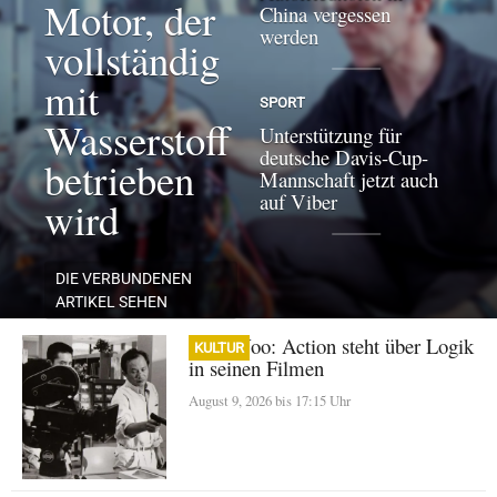
Motor, der
China vergessen
werden
vollständig
mit
SPORT
Wasserstoff
Unterstützung für
deutsche Davis-Cup-
betrieben
Mannschaft jetzt auch
auf Viber
wird
DIE VERBUNDENEN
ARTIKEL SEHEN
John Woo: Action steht über Logik
KULTUR
in seinen Filmen
August 9, 2026 bis 17:15 Uhr