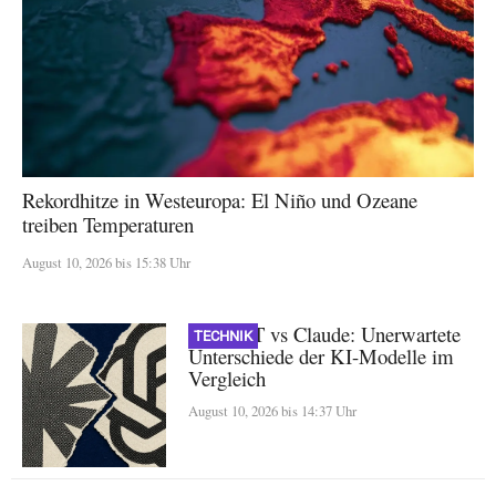
Rekordhitze in Westeuropa: El Niño und Ozeane
treiben Temperaturen
August 10, 2026 bis 15:38 Uhr
ChatGPT vs Claude: Unerwartete
TECHNIK
Unterschiede der KI-Modelle im
Vergleich
August 10, 2026 bis 14:37 Uhr