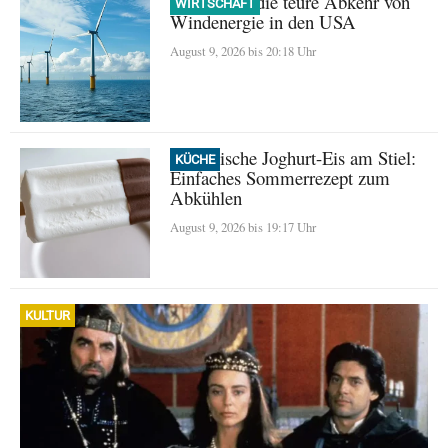
Trump und die teure Abkehr von
WIRTSCHAFT
Windenergie in den USA
August 9, 2026 bis 20:18 Uhr
Griechische Joghurt-Eis am Stiel:
KÜCHE
Einfaches Sommerrezept zum
Abkühlen
August 9, 2026 bis 19:17 Uhr
KULTUR