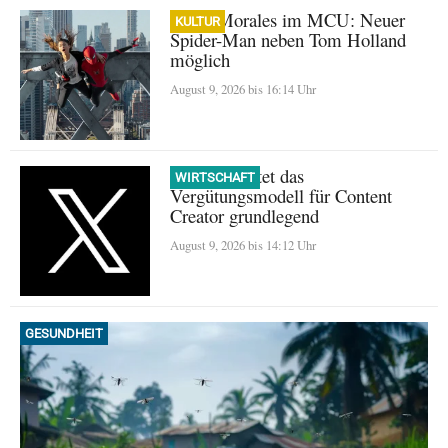
Miles Morales im MCU: Neuer
KULTUR
Spider-Man neben Tom Holland
möglich
August 9, 2026 bis 16:14 Uhr
X überarbeitet das
WIRTSCHAFT
Vergütungsmodell für Content
Creator grundlegend
August 9, 2026 bis 14:12 Uhr
GESUNDHEIT