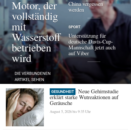
Motor, der
China vergessen
werden
vollständig
mit
SPORT
Wasserstoff
Unterstützung für
deutsche Davis-Cup-
betrieben
Mannschaft jetzt auch
auf Viber
wird
DIE VERBUNDENEN
ARTIKEL SEHEN
Misophonie: Neue Gehirnstudie
GESUNDHEIT
erklärt starke Wutreaktionen auf
Geräusche
August 5, 2026 bis 9:35 Uhr