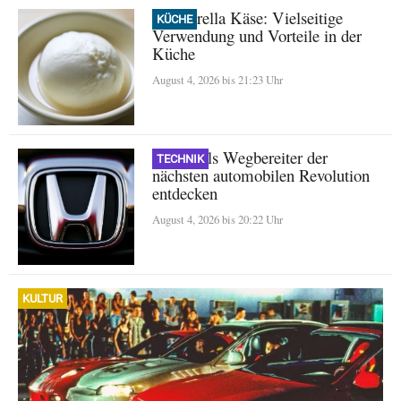
Mozzarella Käse: Vielseitige
KÜCHE
Verwendung und Vorteile in der
Küche
August 4, 2026 bis 21:23 Uhr
Honda als Wegbereiter der
TECHNIK
nächsten automobilen Revolution
entdecken
August 4, 2026 bis 20:22 Uhr
KULTUR