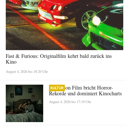
Fast & Furious: Originalfilm kehrt bald zurück ins
Kino
August 4, 2026 bis 18:20 Uhr
Obsession Film bricht Horror-
KULTUR
Rekorde und dominiert Kinocharts
August 4, 2026 bis 17:19 Uhr