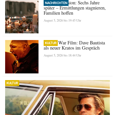
Beirut Explosion: Sechs Jahre
NACHRICHTEN
später – Ermittlungen stagnieren,
Familien hoffen
August 5, 2026 bis 19:45 Uhr
God of War Film: Dave Bautista
KULTUR
als neuer Kratos im Gespräch
August 5, 2026 bis 18:44 Uhr
KULTUR