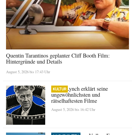
Quentin Tarantinos geplanter Cliff Booth Film:
Hintergründe und Details
August 5, 2026 bis 17:43 Uhr
David Lynch erklärt seine
KULTUR
ungewöhnlichsten und
rätselhaftesten Filme
August 5, 2026 bis 16:42 Uhr