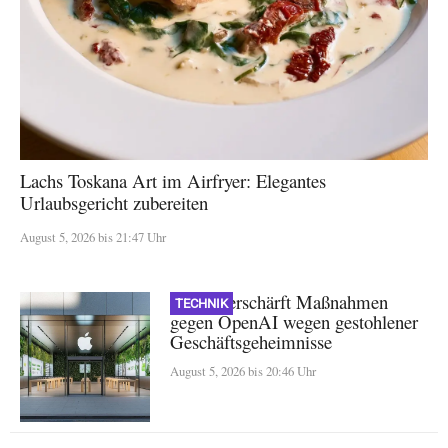
Lachs Toskana Art im Airfryer: Elegantes
Urlaubsgericht zubereiten
August 5, 2026 bis 21:47 Uhr
Apple verschärft Maßnahmen
TECHNIK
gegen OpenAI wegen gestohlener
Geschäftsgeheimnisse
August 5, 2026 bis 20:46 Uhr