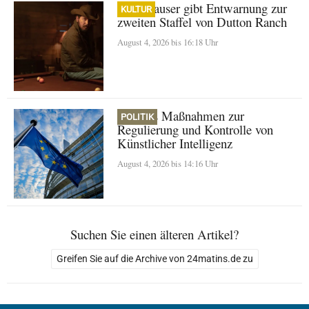
Cole Hauser gibt Entwarnung zur
KULTUR
zweiten Staffel von Dutton Ranch
August 4, 2026 bis 16:18 Uhr
Europas Maßnahmen zur
POLITIK
Regulierung und Kontrolle von
Künstlicher Intelligenz
August 4, 2026 bis 14:16 Uhr
Suchen Sie einen älteren Artikel?
Greifen Sie auf die Archive von 24matins.de zu