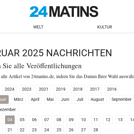
WELT
KULTUR
BRUAR 2025 NACHRICHTEN
n Sie alle Veröffentlichungen
 alle Artikel von 24matins.de, indem Sie das Datum Ihrer Wahl auswäh
2024
2023
2021
2019
2018
2017
2016
uar
März
April
Mai
Juni
Juli
August
September
ezember
04
05
06
07
08
09
10
11
12
13
1
21
22
23
24
25
26
27
28