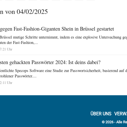
n von 04/02/2025
gegen Fast-Fashion-Giganten Shein in Brüssel gestartet
 Brüssel mutige Schritte unternimmt, indem es eine explosive Untersuchung ge
ten der Fast-Fashion,...
17:21 Uhr
ten gehackten Passwörter 2024: Ist deins dabei?
entlichte Specops Software eine Studie zur Passwortsicherheit, basierend auf 
stohlener Passwörter....
12:11 Uhr
ÜBER UNS
VERW
© 2026 - Alle R