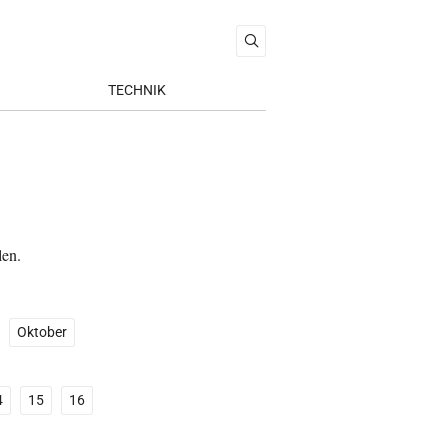
TECHNIK
len.
Oktober
4
15
16