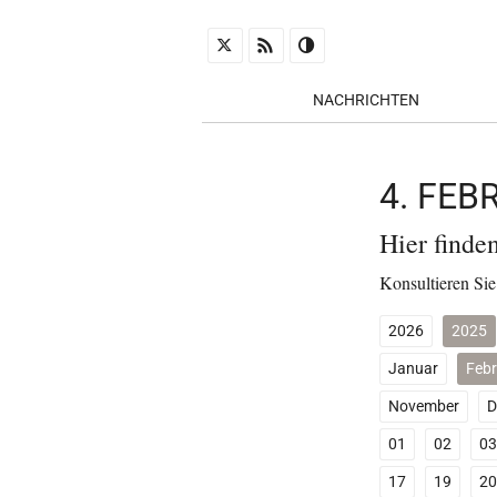
NACHRICHTEN
4. FE
Hier finde
Konsultieren Sie
2026
2025
Januar
Febr
November
D
01
02
03
17
19
20