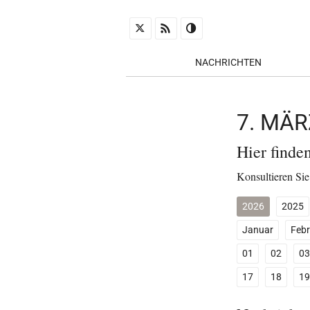
NACHRICHTEN
7. MÄ
Hier finde
Konsultieren Sie
2026
2025
Januar
Febr
01
02
03
17
18
19