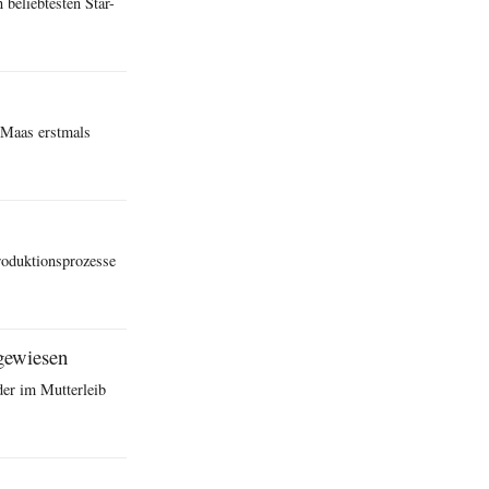
 beliebtesten Star-
. Maas erstmals
roduktionsprozesse
gewiesen
der im Mutterleib