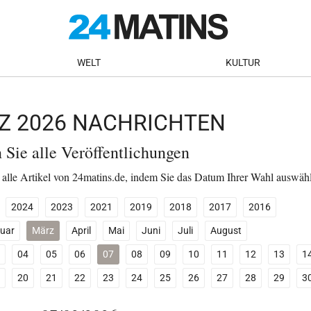
WELT
KULTUR
RZ 2026 NACHRICHTEN
n Sie alle Veröffentlichungen
 alle Artikel von 24matins.de, indem Sie das Datum Ihrer Wahl auswäh
2024
2023
2021
2019
2018
2017
2016
uar
März
April
Mai
Juni
Juli
August
04
05
06
07
08
09
10
11
12
13
1
20
21
22
23
24
25
26
27
28
29
3