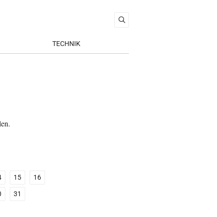
TECHNIK
len.
4
15
16
0
31