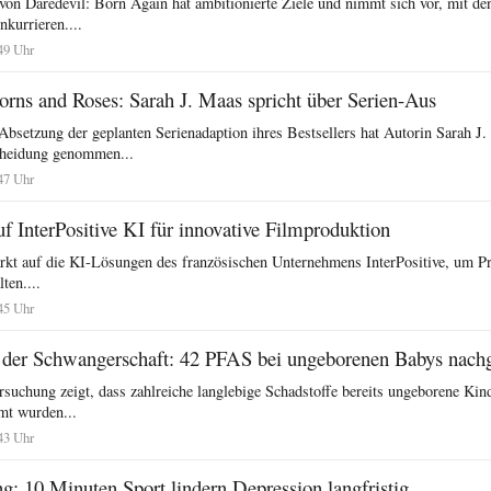
 von Daredevil: Born Again hat ambitionierte Ziele und nimmt sich vor, mit den
kurrieren....
49 Uhr
orns and Roses: Sarah J. Maas spricht über Serien-Aus
Absetzung der geplanten Serienadaption ihres Bestsellers hat Autorin Sarah J
cheidung genommen...
47 Uhr
auf InterPositive KI für innovative Filmproduktion
stärkt auf die KI-Lösungen des französischen Unternehmens InterPositive, um P
lten....
45 Uhr
n der Schwangerschaft: 42 PFAS bei ungeborenen Babys nach
rsuchung zeigt, dass zahlreiche langlebige Schadstoffe bereits ungeborene Kin
mt wurden...
43 Uhr
g: 10 Minuten Sport lindern Depression langfristig