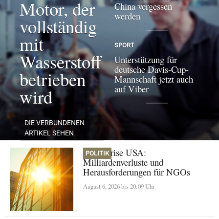
Motor, der
China vergessen
werden
vollständig
mit
SPORT
Wasserstoff
Unterstützung für
deutsche Davis-Cup-
betrieben
Mannschaft jetzt auch
auf Viber
wird
DIE VERBUNDENEN
ARTIKEL SEHEN
Klimakrise USA:
POLITIK
Milliardenverluste und
Herausforderungen für NGOs
August 6, 2026 bis 20:09 Uhr