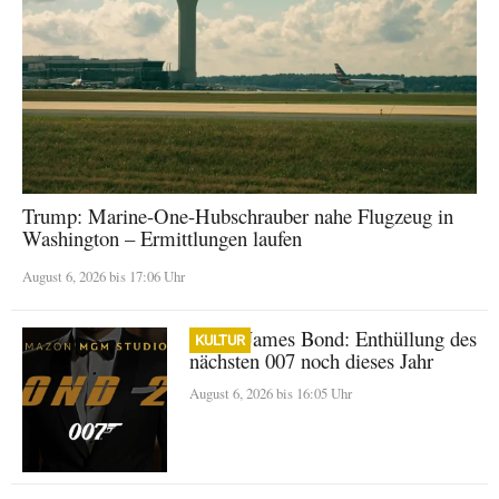
Trump: Marine-One-Hubschrauber nahe Flugzeug in
Washington – Ermittlungen laufen
August 6, 2026 bis 17:06 Uhr
Neuer James Bond: Enthüllung des
KULTUR
nächsten 007 noch dieses Jahr
August 6, 2026 bis 16:05 Uhr