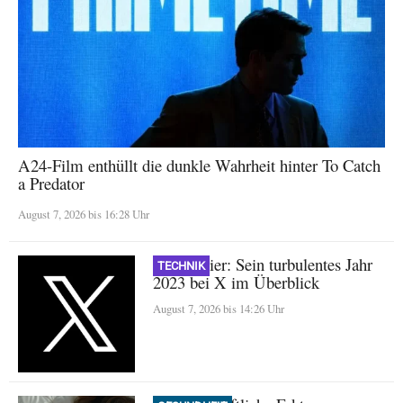
A24-Film enthüllt die dunkle Wahrheit hinter To Catch
a Predator
August 7, 2026 bis 16:28 Uhr
Nikita Bier: Sein turbulentes Jahr
TECHNIK
2023 bei X im Überblick
August 7, 2026 bis 14:26 Uhr