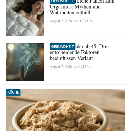
Wissenschaftliche Fakten zum
GESUNDHEIT
Orgasmus: Mythen und
Wahrheiten enthüllt
August 7, 2026 bis 11:23 Uhr
Demenz-Risiko ab 45: Drei
GESUNDHEIT
entscheidende Faktoren
beeinflussen Verlauf
August 7, 2026 bis 9:21 Uhr
KÜCHE