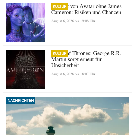
Zukunft von Avatar ohne James
KULTUR
Cameron: Risiken und Chancen
August 6, 2026 bis 19:08 Uhr
Game of Thrones: George R.R.
KULTUR
Martin sorgt erneut für
Unsicherheit
August 6, 2026 bis 18:07 Uhr
NACHRICHTEN