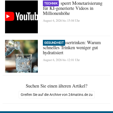
YouTube sperrt Monetarisierung
TECHNIK
für KI-generierte Videos in
Millionenhöhe
August 6, 2026 bis 15:04 Uhr
Mythos Wassertrinken: Warum
GESUNDHEIT
schnelles Trinken weniger gut
hydratisiert
August 6, 2026 bis 12:01 Uhr
Suchen Sie einen älteren Artikel?
Greifen Sie auf die Archive von 24matins.de zu