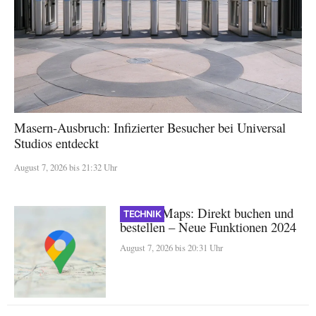
Masern-Ausbruch: Infizierter Besucher bei Universal
Studios entdeckt
August 7, 2026 bis 21:32 Uhr
Google Maps: Direkt buchen und
TECHNIK
bestellen – Neue Funktionen 2024
August 7, 2026 bis 20:31 Uhr