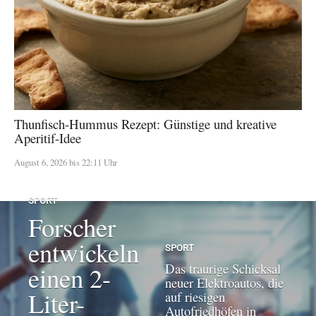
Thunfisch-Hummus Rezept: Günstige und kreative
Aperitif-Idee
August 6, 2026 bis 22:11 Uhr
SPORT
Forscher
entwickeln
SPORT
Das traurige Schicksal
einen 2-
neuer Elektroautos, die
Liter-
auf riesigen
Autofriedhöfen in