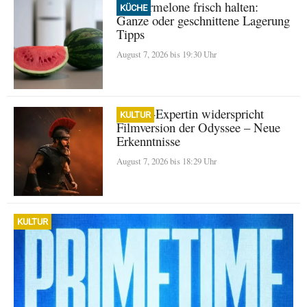
Wassermelone frisch halten:
KÜCHE
Ganze oder geschnittene Lagerung
Tipps
August 7, 2026 bis 19:30 Uhr
Homer-Expertin widerspricht
KULTUR
Filmversion der Odyssee – Neue
Erkenntnisse
August 7, 2026 bis 18:29 Uhr
KULTUR