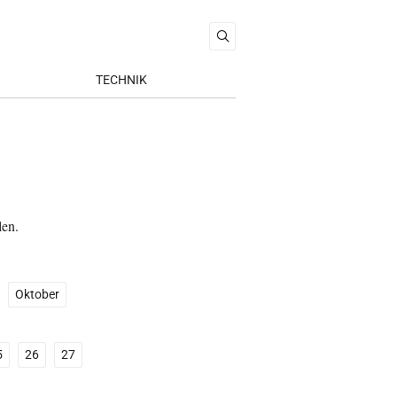
TECHNIK
len.
Oktober
5
26
27