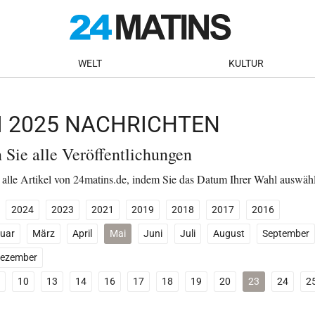
WELT
KULTUR
I 2025 NACHRICHTEN
n Sie alle Veröffentlichungen
 alle Artikel von 24matins.de, indem Sie das Datum Ihrer Wahl auswäh
2024
2023
2021
2019
2018
2017
2016
uar
März
April
Mai
Juni
Juli
August
September
ezember
10
13
14
16
17
18
19
20
23
24
2