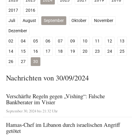
2026
2025
2024
2023
2021
2019
2018
2017
2016
Juli
August
September
Oktober
November
Dezember
02
04
05
06
07
09
10
11
12
13
14
15
16
17
18
19
20
23
24
25
26
27
30
Nachrichten von 30/09/2024
Verschärfte Regeln gegen „Vishing“: Falsche
Bankberater im Visier
September 30, 2024 bis 21:32 Uhr
Hamas-Chef im Libanon durch israelischen Angriff
getötet