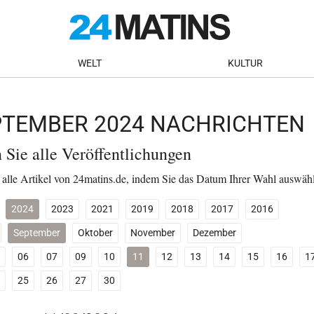
WELT
KULTUR
EPTEMBER 2024 NACHRICHTEN
n Sie alle Veröffentlichungen
 alle Artikel von 24matins.de, indem Sie das Datum Ihrer Wahl auswäh
2024
2023
2021
2019
2018
2017
2016
September
Oktober
November
Dezember
06
07
09
10
11
12
13
14
15
16
1
25
26
27
30