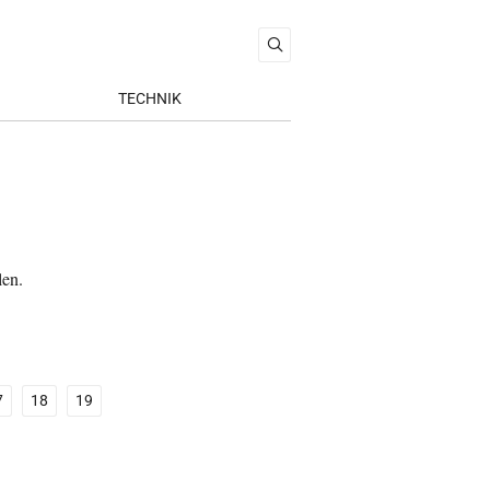
TECHNIK
len.
7
18
19