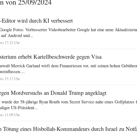
n von 25/09/2024
-Editor wird durch KI verbessert
Google Fotos: Verbesserter Videobearbeiter Google hat eine neue Aktualisieru
auf Android und...
bis 17:21 Uhr
sterium erhebt Kartellbeschwerde gegen Visa
anwalt Merrick Garland wirft dem Finanzriesen vor, mit seinen hohen Gebühren
eeinflussen....
bis 15:17 Uhr
egen Mordversuchs an Donald Trump angeklagt
wurde der 58-jährige Ryan Routh vom Secret Service nahe eines Golfplatzes
aliger US-Präsident...
bis 11:09 Uhr
 Tötung eines Hisbollah-Kommandeurs durch Israel zu Notfa