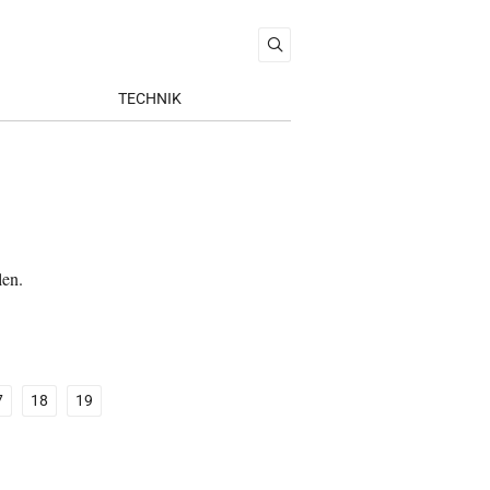
TECHNIK
len.
7
18
19