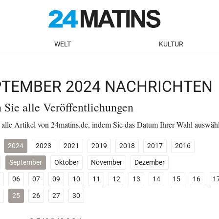
WELT
KULTUR
EPTEMBER 2024 NACHRICHTEN
n Sie alle Veröffentlichungen
 alle Artikel von 24matins.de, indem Sie das Datum Ihrer Wahl auswäh
2024
2023
2021
2019
2018
2017
2016
September
Oktober
November
Dezember
06
07
09
10
11
12
13
14
15
16
1
25
26
27
30