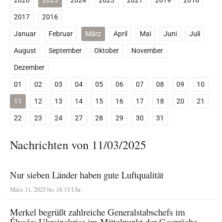
2026
2025
2024
2023
2021
2019
2018
2017
2016
Januar
Februar
März
April
Mai
Juni
Juli
August
September
Oktober
November
Dezember
01
02
03
04
05
06
07
08
09
10
11
12
13
14
15
16
17
18
20
21
22
23
24
27
28
29
30
31
Nachrichten von 11/03/2025
Nur sieben Länder haben gute Luftqualität
März 11, 2025 bis 18:13 Uhr
Merkel begrüßt zahlreiche Generalstabschefs im
Élysée: Ukrainekrise im Mittelpunkt der Gespräche.