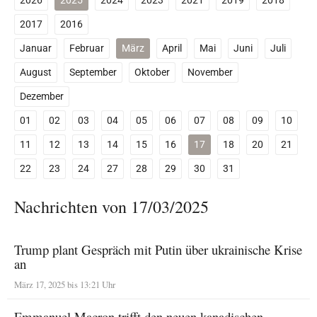
2026
2025
2024
2023
2021
2019
2018
2017
2016
Januar
Februar
März
April
Mai
Juni
Juli
August
September
Oktober
November
Dezember
01
02
03
04
05
06
07
08
09
10
11
12
13
14
15
16
17
18
20
21
22
23
24
27
28
29
30
31
Nachrichten von 17/03/2025
Trump plant Gespräch mit Putin über ukrainische Krise
an
März 17, 2025 bis 13:21 Uhr
Emmanuel Macron trifft den neuen kanadischen