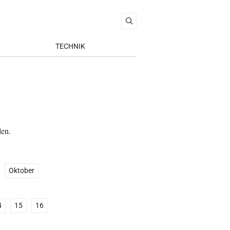
TECHNIK
len.
Oktober
4
15
16