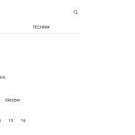
TECHNIK
len.
Oktober
4
15
16