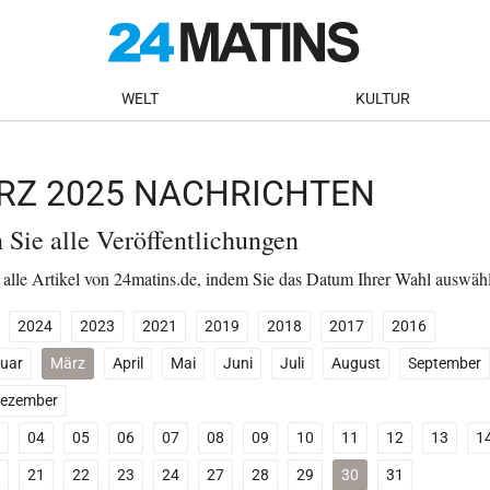
WELT
KULTUR
ÄRZ 2025 NACHRICHTEN
n Sie alle Veröffentlichungen
 alle Artikel von 24matins.de, indem Sie das Datum Ihrer Wahl auswäh
2024
2023
2021
2019
2018
2017
2016
uar
März
April
Mai
Juni
Juli
August
September
ezember
04
05
06
07
08
09
10
11
12
13
1
21
22
23
24
27
28
29
30
31