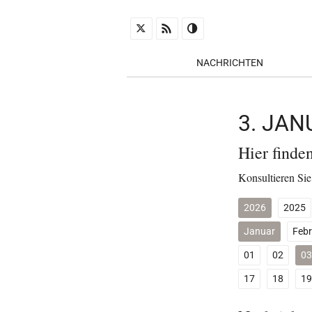
NACHRICHTEN
3. JA
Hier finde
Konsultieren Sie
2026
2025
Januar
Febr
01
02
03
17
18
19