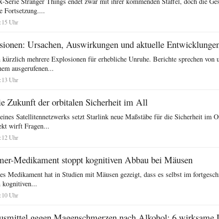
ix-Serie Stranger Things endet zwar mit ihrer kommenden Staffel, doch die Ges
e Fortsetzung....
6:15 Uhr
sionen: Ursachen, Auswirkungen und aktuelle Entwicklunge
n kürzlich mehrere Explosionen für erhebliche Unruhe. Berichte sprechen von
nem ausgerufenen...
5:13 Uhr
ie Zukunft der orbitalen Sicherheit im All
nes Satellitennetzwerks setzt Starlink neue Maßstäbe für die Sicherheit im O
ekt wirft Fragen...
4:12 Uhr
mer-Medikament stoppt kognitiven Abbau bei Mäusen
es Medikament hat in Studien mit Mäusen gezeigt, dass es selbst im fortgesch
kognitiven...
2:10 Uhr
usmittel gegen Magenschmerzen nach Alkohol: 6 wirksame 