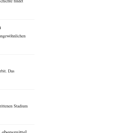
chichte findet
n
 ungewöhnlichen
rbit. Das
rittenen Stadium
Lebensmittel