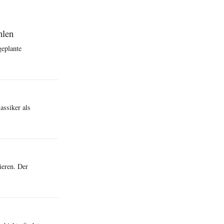
hlen
geplante
assiker als
ieren. Der