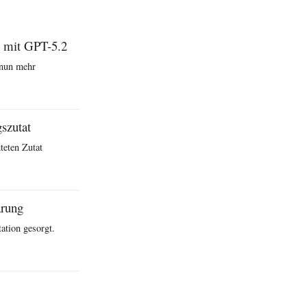
n mit GPT-5.2
 nun mehr
szutat
teten Zutat
ärung
ation gesorgt.