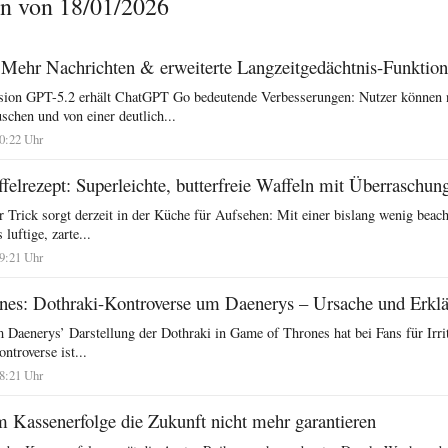
n von 18/01/2026
ehr Nachrichten & erweiterte Langzeitgedächtnis-Funktio
rsion GPT-5.2 erhält ChatGPT Go bedeutende Verbesserungen: Nutzer können
schen und von einer deutlich...
20:22 Uhr
elrezept: Superleichte, butterfreie Waffeln mit Überraschung
 Trick sorgt derzeit in der Küche für Aufsehen: Mit einer bislang wenig beach
luftige, zarte...
19:21 Uhr
es: Dothraki-Kontroverse um Daenerys – Ursache und Erkl
Daenerys’ Darstellung der Dothraki in Game of Thrones hat bei Fans für Irrit
ntroverse ist...
18:21 Uhr
 Kassenerfolge die Zukunft nicht mehr garantieren