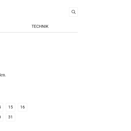
TECHNIK
len.
4
15
16
0
31