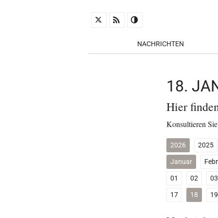
NACHRICHTEN
18. J
Hier finde
Konsultieren Sie
2026
2025
Januar
Febr
01
02
03
17
18
19