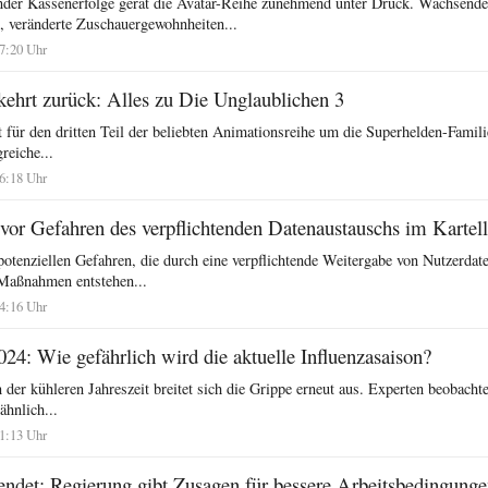
nder Kassenerfolge gerät die Avatar-Reihe zunehmend unter Druck. Wachsende
, veränderte Zuschauergewohnheiten...
17:20 Uhr
kehrt zurück: Alles zu Die Unglaublichen 3
 für den dritten Teil der beliebten Animationsreihe um die Superhelden-Famil
greiche...
16:18 Uhr
vor Gefahren des verpflichtenden Datenaustauschs im Kartell
potenziellen Gefahren, die durch eine verpflichtende Weitergabe von Nutzerda
 Maßnahmen entstehen...
14:16 Uhr
24: Wie gefährlich wird die aktuelle Influenzasaison?
der kühleren Jahreszeit breitet sich die Grippe erneut aus. Experten beobach
ähnlich...
11:13 Uhr
eendet: Regierung gibt Zusagen für bessere Arbeitsbedingung