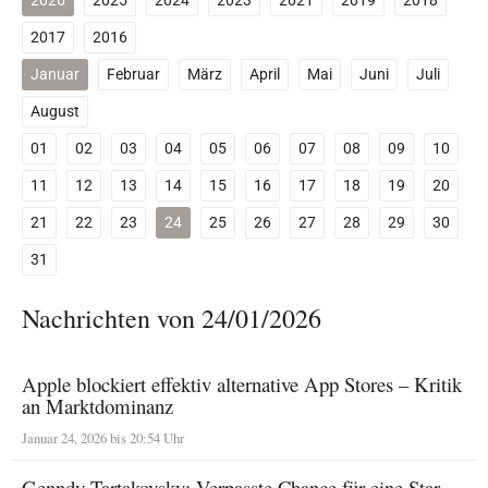
2026
2025
2024
2023
2021
2019
2018
2017
2016
Januar
Februar
März
April
Mai
Juni
Juli
August
01
02
03
04
05
06
07
08
09
10
11
12
13
14
15
16
17
18
19
20
21
22
23
24
25
26
27
28
29
30
31
Nachrichten von 24/01/2026
Apple blockiert effektiv alternative App Stores – Kritik
an Marktdominanz
Januar 24, 2026 bis 20:54 Uhr
Genndy Tartakovsky: Verpasste Chance für eine Star