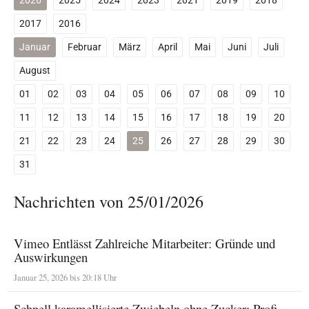
2026
2025
2024
2023
2021
2019
2018
2017
2016
Januar
Februar
März
April
Mai
Juni
Juli
August
01
02
03
04
05
06
07
08
09
10
11
12
13
14
15
16
17
18
19
20
21
22
23
24
25
26
27
28
29
30
31
Nachrichten von 25/01/2026
Vimeo Entlässt Zahlreiche Mitarbeiter: Gründe und
Auswirkungen
Januar 25, 2026 bis 20:18 Uhr
Schnell karamellisierte Zwiebeln ohne Zucker: Profi-