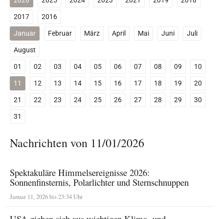
2026
2025
2024
2023
2021
2019
2018
2017
2016
Januar
Februar
März
April
Mai
Juni
Juli
August
01
02
03
04
05
06
07
08
09
10
11
12
13
14
15
16
17
18
19
20
21
22
23
24
25
26
27
28
29
30
31
Nachrichten von 11/01/2026
Spektakuläre Himmelsereignisse 2026:
Sonnenfinsternis, Polarlichter und Sternschnuppen
Januar 11, 2026 bis 23:34 Uhr
USA ziehen sich aus wichtigen Klima- und