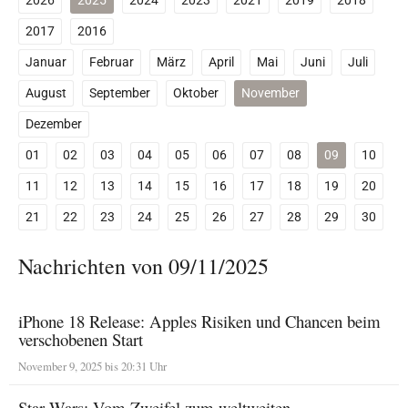
2026
2025
2024
2023
2021
2019
2018
2017
2016
Januar
Februar
März
April
Mai
Juni
Juli
August
September
Oktober
November
Dezember
01
02
03
04
05
06
07
08
09
10
11
12
13
14
15
16
17
18
19
20
21
22
23
24
25
26
27
28
29
30
Nachrichten von 09/11/2025
iPhone 18 Release: Apples Risiken und Chancen beim
verschobenen Start
November 9, 2025 bis 20:31 Uhr
Star Wars: Vom Zweifel zum weltweiten