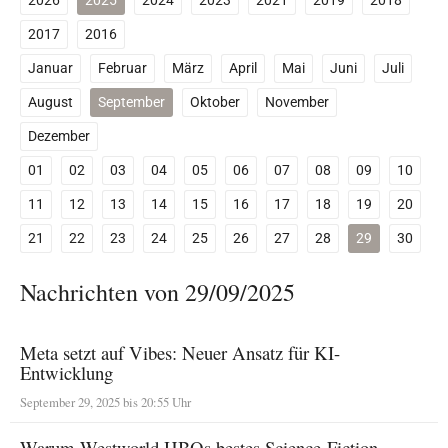
2026
2025
2024
2023
2021
2019
2018
2017
2016
Januar
Februar
März
April
Mai
Juni
Juli
August
September
Oktober
November
Dezember
01
02
03
04
05
06
07
08
09
10
11
12
13
14
15
16
17
18
19
20
21
22
23
24
25
26
27
28
29
30
Nachrichten von 29/09/2025
Meta setzt auf Vibes: Neuer Ansatz für KI-
Entwicklung
September 29, 2025 bis 20:55 Uhr
Warum Westworld HBOs bestes Science-Fiction-