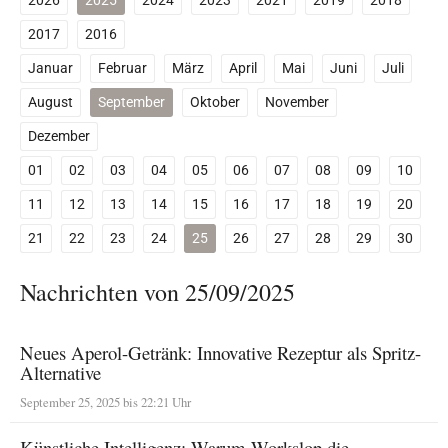
2026
2025
2024
2023
2021
2019
2018
2017
2016
Januar
Februar
März
April
Mai
Juni
Juli
August
September
Oktober
November
Dezember
01
02
03
04
05
06
07
08
09
10
11
12
13
14
15
16
17
18
19
20
21
22
23
24
25
26
27
28
29
30
Nachrichten von 25/09/2025
Neues Aperol-Getränk: Innovative Rezeptur als Spritz-
Alternative
September 25, 2025 bis 22:21 Uhr
Künstliche Intelligenz: Warum Workslop die